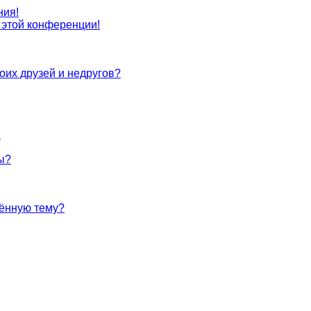
ния!
с этой конференции!
оих друзей и недругов?
!
ы?
лённую тему?