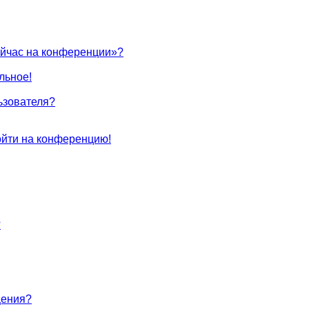
ейчас на конференции»?
льное!
ьзователя?
войти на конференцию!
?
щения?