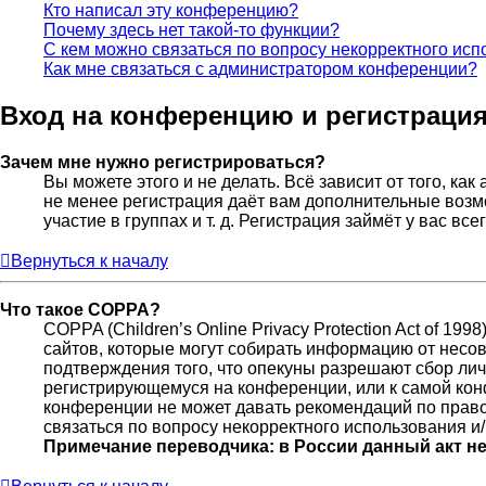
Кто написал эту конференцию?
Почему здесь нет такой-то функции?
С кем можно связаться по вопросу некорректного исп
Как мне связаться с администратором конференции?
Вход на конференцию и регистраци
Зачем мне нужно регистрироваться?
Вы можете этого и не делать. Всё зависит от того, к
не менее регистрация даёт вам дополнительные возм
участие в группах и т. д. Регистрация займёт у вас вс
Вернуться к началу
Что такое COPPA?
COPPA (Children’s Online Privacy Protection Act of 19
сайтов, которые могут собирать информацию от несов
подтверждения того, что опекуны разрешают сбор лич
регистрирующемуся на конференции, или к самой кон
конференции не может давать рекомендаций по право
связаться по вопросу некорректного использования и
Примечание переводчика: в России данный акт н