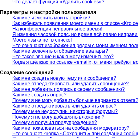
Что делает функция «Удалить cookies»?
Параметры и настройки пользователя
Как мне изменить мои настройки?
Как избежать появления моего имени в списке «Кто с
На конференции неправильное время!
Я изменил часовой пояс, но время всё равно неправи
Моего языка нет в списке!
Что означают изображения рядом с моим именем пол
Как мне включить отображение аватары?
Что такое звание и как я могу изменить его?
Когда я щёлкаю по ссылке «email», от меня требуют 
Создание сообщений
Как мне создать новую тему или сообщение?
Как мне отредактировать или удалить сообщение?
Как мне добавить подпись к своему сообщению?
Как мне создать опрос?
Почему я не могу добавить больше вариантов ответа
Как мне отредактировать или удалить опрос?
Почему мне недоступны некоторые форумы?
Почему я не могу добавлять вложения?
Почему я получил предупреждение?
Как мне пожаловаться на сообщения модератору?
Что означает кнопка «Сохранить» при создании сооб