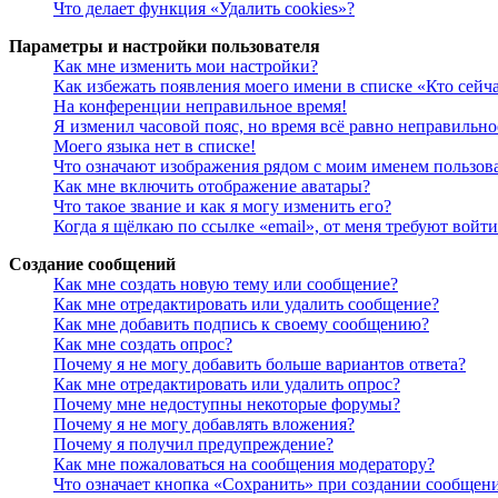
Что делает функция «Удалить cookies»?
Параметры и настройки пользователя
Как мне изменить мои настройки?
Как избежать появления моего имени в списке «Кто сейч
На конференции неправильное время!
Я изменил часовой пояс, но время всё равно неправильно
Моего языка нет в списке!
Что означают изображения рядом с моим именем пользов
Как мне включить отображение аватары?
Что такое звание и как я могу изменить его?
Когда я щёлкаю по ссылке «email», от меня требуют войт
Создание сообщений
Как мне создать новую тему или сообщение?
Как мне отредактировать или удалить сообщение?
Как мне добавить подпись к своему сообщению?
Как мне создать опрос?
Почему я не могу добавить больше вариантов ответа?
Как мне отредактировать или удалить опрос?
Почему мне недоступны некоторые форумы?
Почему я не могу добавлять вложения?
Почему я получил предупреждение?
Как мне пожаловаться на сообщения модератору?
Что означает кнопка «Сохранить» при создании сообщен