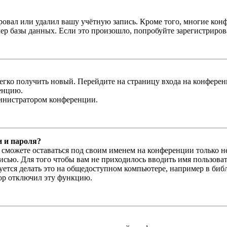
овал или удалил вашу учётную запись. Кроме того, многие кон
р базы данных. Если это произошло, попробуйте зарегистрироват
легко получить новый. Перейдите на страницу входа на конфер
енцию.
министратором конференции.
и и пароля?
ы сможете оставаться под своим именем на конференции только н
писью. Для того чтобы вам не приходилось вводить имя пользова
тся делать это на общедоступном компьютере, например в библи
тор отключил эту функцию.