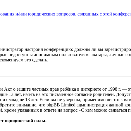
зования и/или юридических вопросов, связанных с этой конфере
администратор настроил конференцию: должны ли вы зарегистриро
рые недоступны анонимным пользователям: аватары, личные сообщ
екомендуем это сделать.
, или Акт о защите частных прав ребёнка в интернете от 1998 г.
е 13 лет, иметь на это письменное согласие родителей. Допус
х младше 13 лет. Если вы не уверены, применимо ли это к вам
Обратите внимание, что phpBB Limited администрация данной к
, кроме указанных в ответе на вопрос «С кем можно связаться 
ет юридической силы.
.