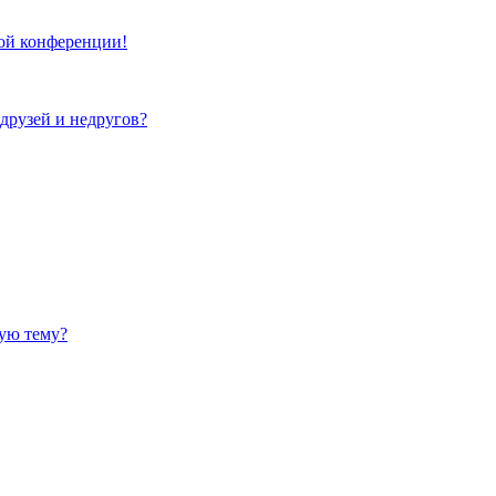
той конференции!
 друзей и недругов?
ную тему?