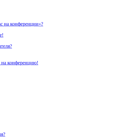
ас на конференции»?
е!
ателя?
и на конференцию!
ия?