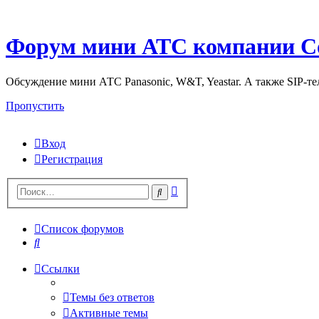
Форум мини АТС компании С
Обсуждение мини АТС Panasonic, W&T, Yeastar. А также SIP-т
Пропустить
Вход
Регистрация
Поиск
Поиск
Список форумов
Поиск
Ссылки
Темы без ответов
Активные темы