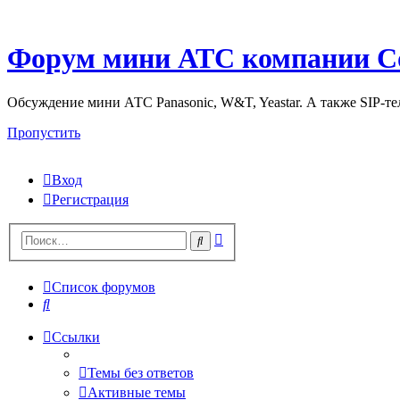
Форум мини АТС компании С
Обсуждение мини АТС Panasonic, W&T, Yeastar. А также SIP-т
Пропустить
Вход
Регистрация
Поиск
Поиск
Список форумов
Поиск
Ссылки
Темы без ответов
Активные темы