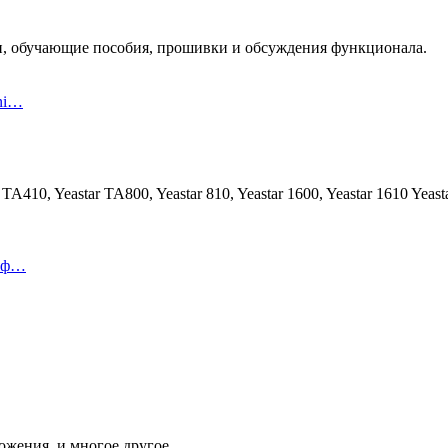
ции, обучающие пособия, прошивки и обсуждения функционала.
ni…
A410, Yeastar TA800, Yeastar 810, Yeastar 1600, Yeastar 1610 Yeast
леф…
жения, и многое другое