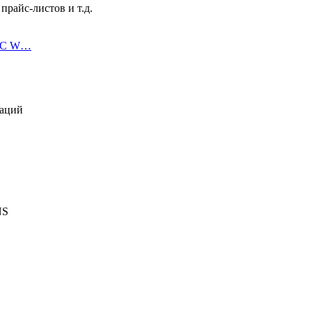
райс-листов и т.д.
АТС W…
раций
NS