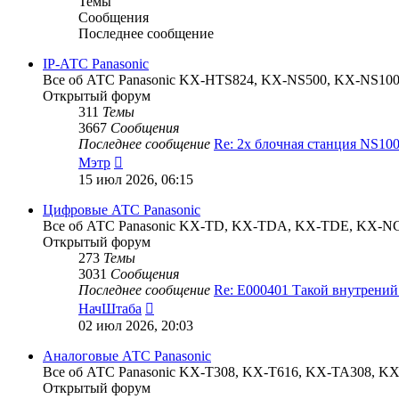
Темы
Сообщения
Последнее сообщение
IP-АТС Panasonic
Все об АТС Panasonic KX-HTS824, KX-NS500, KX-NS1
Открытый форум
311
Темы
3667
Сообщения
Последнее сообщение
Re: 2х блочная станция NS1
Перейти
Мэтр
к
15 июл 2026, 06:15
последнему
сообщению
Цифровые АТС Panasonic
Все об АТС Panasonic KX-TD, KX-TDA, KX-TDE, KX-N
Открытый форум
273
Темы
3031
Сообщения
Последнее сообщение
Re: E000401 Такой внутрени
Перейти
НачШтаба
к
02 июл 2026, 20:03
последнему
сообщению
Аналоговые АТС Panasonic
Все об АТС Panasonic KX-T308, KX-T616, KX-TA308, 
Открытый форум