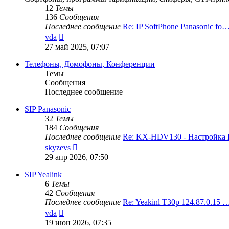
12
Темы
136
Сообщения
Последнее сообщение
Re: IP SoftPhone Panasonic fo
Перейти
vda
к
27 май 2025, 07:07
последнему
сообщению
Телефоны, Домофоны, Конференции
Темы
Сообщения
Последнее сообщение
SIP Panasonic
32
Темы
184
Сообщения
Последнее сообщение
Re: KX-HDV130 - Настройк
Перейти
skyzevs
к
29 апр 2026, 07:50
последнему
сообщению
SIP Yealink
6
Темы
42
Сообщения
Последнее сообщение
Re: Yeakinl T30p 124.87.0.15 
Перейти
vda
к
19 июн 2026, 07:35