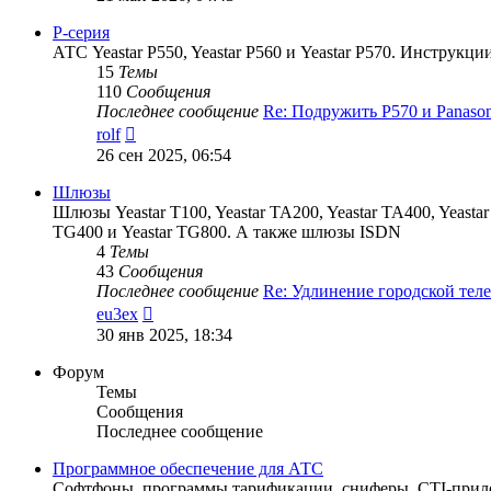
последнему
сообщению
P-серия
АТС Yeastar P550, Yeastar P560 и Yeastar P570. Инструк
15
Темы
110
Сообщения
Последнее сообщение
Re: Подружить P570 и Panaso
Перейти
rolf
к
26 сен 2025, 06:54
последнему
сообщению
Шлюзы
Шлюзы Yeastar T100, Yeastar TA200, Yeastar TA400, Yeastar T
TG400 и Yeastar TG800. А также шлюзы ISDN
4
Темы
43
Сообщения
Последнее сообщение
Re: Удлинение городской те
Перейти
eu3ex
к
30 янв 2025, 18:34
последнему
сообщению
Форум
Темы
Сообщения
Последнее сообщение
Программное обеспечение для АТС
Софтфоны, программы тарификации, сниферы, CTI-прило