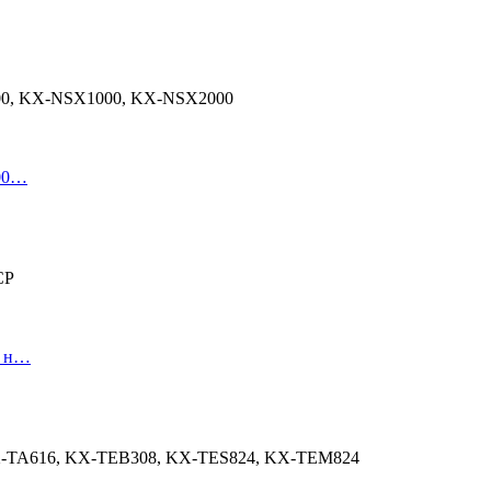
000, KX-NSX1000, KX-NSX2000
000…
CP
й н…
KX-TA616, KX-TEB308, KX-TES824, KX-TEM824