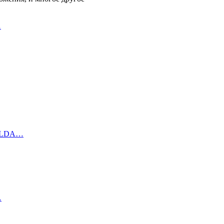
…
а LDA…
…