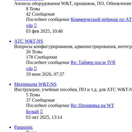
Анонсы оборудования W&T, прошивок, ПО. Обновление п
8
Темы
42
Сообщения
Последнее сообщение
Коммерческий вебинар по 
Перейти
vda
к
03 фев 2025, 10:46
последнему
сообщению
АТС W&T-NS
Вопросы конфигурирования, администрирования, интег
26
Темы
178
Сообщения
Последнее сообщение
Re: Таймер после IVR
Перейти
vda
к
19 июн 2026, 07:37
последнему
сообщению
Материалы W&T-NS
Инструкции, учебные пособия, ПО и т.д. для АТС W&T-
5
Темы
37
Сообщения
Последнее сообщение
Re: Прошивка на WT
Перейти
Белый
к
03 окт 2025, 13:14
последнему
сообщению
Panasonic