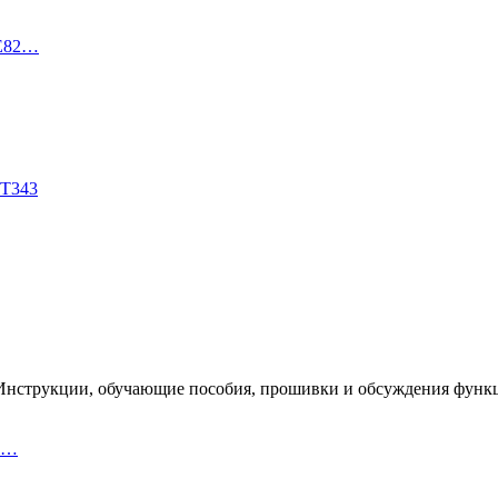
TE82…
DT343
300. Инструкции, обучающие пособия, прошивки и обсуждения функ
io…