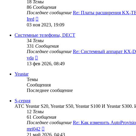
18
Темы
86
Сообщения
Последнее сообщение
Re: Платы расширения KX-
Перейти
Ired
к
03 ноя 2023, 19:09
последнему
сообщению
Системные телефоны, DECT
34
Темы
331
Сообщения
Последнее сообщение
Re: Системный аппарат КХ-
Перейти
vda
к
13 фев 2026, 08:49
последнему
сообщению
Yeastar
Темы
Сообщения
Последнее сообщение
S-серия
АТС Yeastar S20, Yeastar S50, Yeastar S100 И Yeastar S
12
Темы
61
Сообщения
Последнее сообщение
Re: Как изменить AutoProvis
Перейти
mri042
к
21 май 2026, 04:43