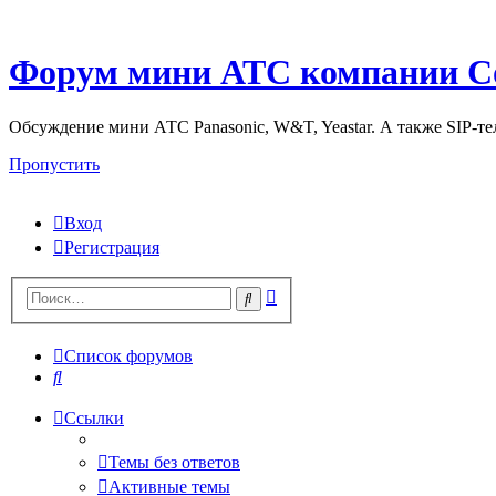
Форум мини АТС компании С
Обсуждение мини АТС Panasonic, W&T, Yeastar. А также SIP-т
Пропустить
Вход
Регистрация
Поиск
Поиск
Список форумов
Поиск
Ссылки
Темы без ответов
Активные темы