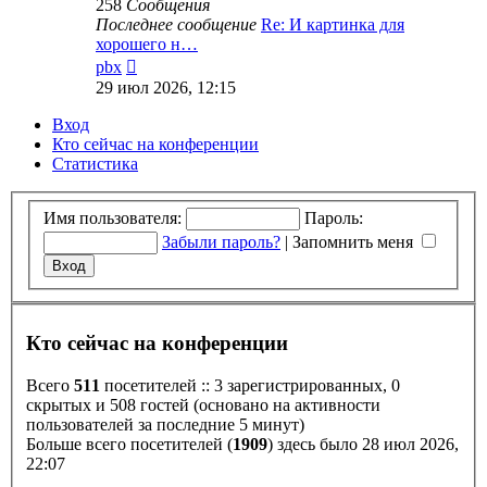
258
Сообщения
Последнее сообщение
Re: И картинка для
хорошего н…
Перейти
pbx
к
29 июл 2026, 12:15
последнему
сообщению
Вход
Кто сейчас на конференции
Статистика
Имя пользователя:
Пароль:
Забыли пароль?
|
Запомнить меня
Кто сейчас на конференции
Всего
511
посетителей :: 3 зарегистрированных, 0
скрытых и 508 гостей (основано на активности
пользователей за последние 5 минут)
Больше всего посетителей (
1909
) здесь было 28 июл 2026,
22:07