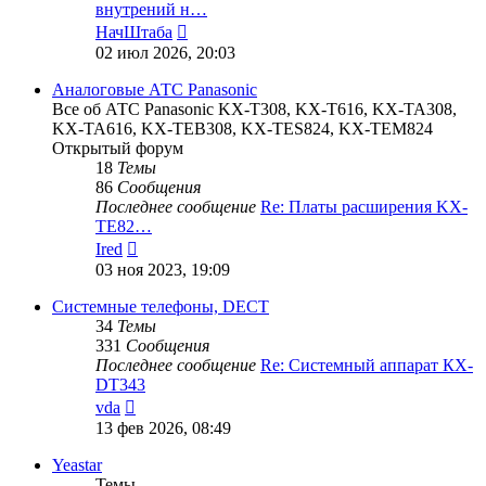
внутрений н…
Перейти
НачШтаба
к
02 июл 2026, 20:03
последнему
сообщению
Аналоговые АТС Panasonic
Все об АТС Panasonic KX-T308, KX-T616, KX-TA308,
KX-TA616, KX-TEB308, KX-TES824, KX-TEM824
Открытый форум
18
Темы
86
Сообщения
Последнее сообщение
Re: Платы расширения KX-
TE82…
Перейти
Ired
к
03 ноя 2023, 19:09
последнему
сообщению
Системные телефоны, DECT
34
Темы
331
Сообщения
Последнее сообщение
Re: Системный аппарат КХ-
DT343
Перейти
vda
к
13 фев 2026, 08:49
последнему
сообщению
Yeastar
Темы