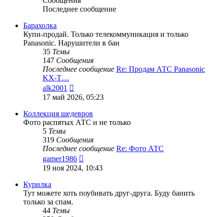
Сообщения
Последнее сообщение
Барахолка
Купи-продай. Только телекоммуникация и только
Panasonic. Нарушители в бан
35
Темы
147
Сообщения
Последнее сообщение
Re: Продам АТС Panasonic
KX-T…
Перейти
alk2001
к
17 май 2026, 05:23
последнему
сообщению
Коллекция шедевров
Фото распятых АТС и не только
5
Темы
319
Сообщения
Последнее сообщение
Re: Фото АТС
Перейти
gamer1986
к
19 ноя 2024, 10:43
последнему
сообщению
Курилка
Тут можете хоть поубивать друг-друга. Буду банить
только за спам.
44
Темы