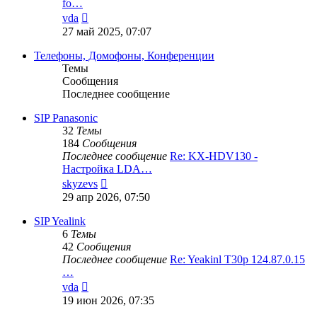
fo…
Перейти
vda
к
27 май 2025, 07:07
последнему
сообщению
Телефоны, Домофоны, Конференции
Темы
Сообщения
Последнее сообщение
SIP Panasonic
32
Темы
184
Сообщения
Последнее сообщение
Re: KX-HDV130 -
Настройка LDA…
Перейти
skyzevs
к
29 апр 2026, 07:50
последнему
сообщению
SIP Yealink
6
Темы
42
Сообщения
Последнее сообщение
Re: Yeakinl T30p 124.87.0.15
…
Перейти
vda
к
19 июн 2026, 07:35
последнему