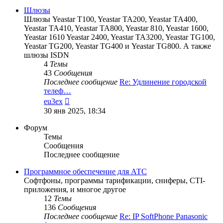
сообщению
Шлюзы
Шлюзы Yeastar T100, Yeastar TA200, Yeastar TA400,
Yeastar TA410, Yeastar TA800, Yeastar 810, Yeastar 1600,
Yeastar 1610 Yeastar 2400, Yeastar TA3200, Yeastar TG100,
Yeastar TG200, Yeastar TG400 и Yeastar TG800. А также
шлюзы ISDN
4
Темы
43
Сообщения
Последнее сообщение
Re: Удлинение городской
телеф…
Перейти
eu3ex
к
30 янв 2025, 18:34
последнему
сообщению
Форум
Темы
Сообщения
Последнее сообщение
Программное обеспечение для АТС
Софтфоны, программы тарификации, сниферы, CTI-
приложения, и многое другое
12
Темы
136
Сообщения
Последнее сообщение
Re: IP SoftPhone Panasonic