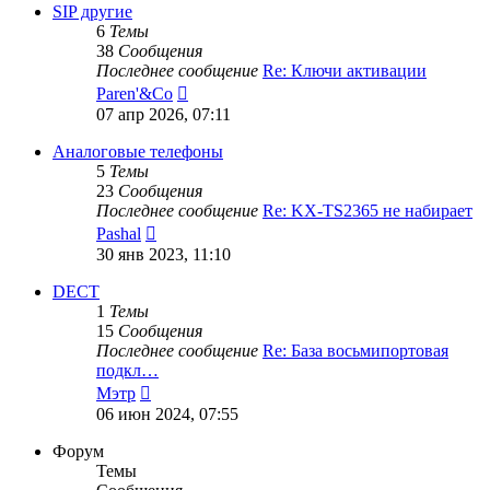
сообщению
SIP другие
6
Темы
38
Сообщения
Последнее сообщение
Re: Ключи активации
Перейти
Paren'&Co
к
07 апр 2026, 07:11
последнему
сообщению
Аналоговые телефоны
5
Темы
23
Сообщения
Последнее сообщение
Re: KX-TS2365 не набирает
Перейти
Pashal
к
30 янв 2023, 11:10
последнему
сообщению
DECT
1
Темы
15
Сообщения
Последнее сообщение
Re: База восьмипортовая
подкл…
Перейти
Мэтр
к
06 июн 2024, 07:55
последнему
сообщению
Форум
Темы