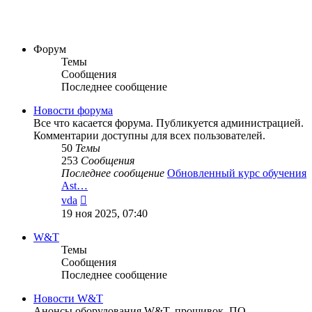
Форум
Темы
Сообщения
Последнее сообщение
Новости форума
Все что касается форума. Публикуется администрацией.
Комментарии доступны для всех пользователей.
50
Темы
253
Сообщения
Последнее сообщение
Обновленный курс обучения
Ast…
Перейти
vda
к
19 ноя 2025, 07:40
последнему
сообщению
W&T
Темы
Сообщения
Последнее сообщение
Новости W&T
Анонсы оборудования W&T, прошивок, ПО.