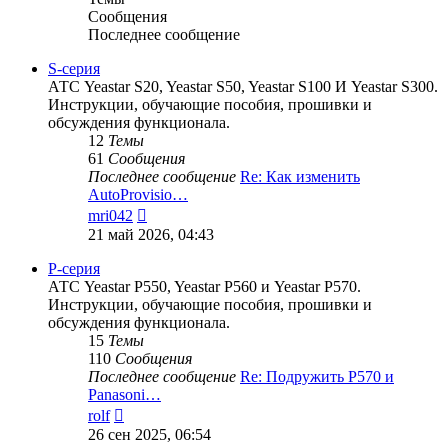
Сообщения
Последнее сообщение
S-серия
АТС Yeastar S20, Yeastar S50, Yeastar S100 И Yeastar S300.
Инструкции, обучающие пособия, прошивки и
обсуждения функционала.
12
Темы
61
Сообщения
Последнее сообщение
Re: Как изменить
AutoProvisio…
Перейти
mri042
к
21 май 2026, 04:43
последнему
сообщению
P-серия
АТС Yeastar P550, Yeastar P560 и Yeastar P570.
Инструкции, обучающие пособия, прошивки и
обсуждения функционала.
15
Темы
110
Сообщения
Последнее сообщение
Re: Подружить P570 и
Panasoni…
Перейти
rolf
к
26 сен 2025, 06:54
последнему