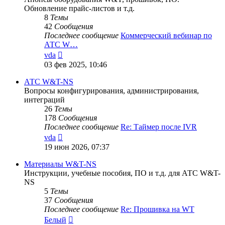
Обновление прайс-листов и т.д.
8
Темы
42
Сообщения
Последнее сообщение
Коммерческий вебинар по
АТС W…
Перейти
vda
к
03 фев 2025, 10:46
последнему
сообщению
АТС W&T-NS
Вопросы конфигурирования, администрирования,
интеграций
26
Темы
178
Сообщения
Последнее сообщение
Re: Таймер после IVR
Перейти
vda
к
19 июн 2026, 07:37
последнему
сообщению
Материалы W&T-NS
Инструкции, учебные пособия, ПО и т.д. для АТС W&T-
NS
5
Темы
37
Сообщения
Последнее сообщение
Re: Прошивка на WT
Перейти
Белый