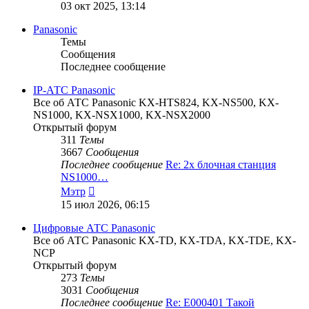
к
03 окт 2025, 13:14
последнему
сообщению
Panasonic
Темы
Сообщения
Последнее сообщение
IP-АТС Panasonic
Все об АТС Panasonic KX-HTS824, KX-NS500, KX-
NS1000, KX-NSX1000, KX-NSX2000
Открытый форум
311
Темы
3667
Сообщения
Последнее сообщение
Re: 2х блочная станция
NS1000…
Перейти
Мэтр
к
15 июл 2026, 06:15
последнему
сообщению
Цифровые АТС Panasonic
Все об АТС Panasonic KX-TD, KX-TDA, KX-TDE, KX-
NCP
Открытый форум
273
Темы
3031
Сообщения
Последнее сообщение
Re: E000401 Такой