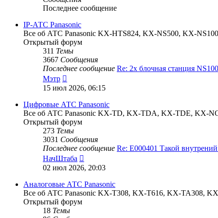
Последнее сообщение
IP-АТС Panasonic
Все об АТС Panasonic KX-HTS824, KX-NS500, KX-NS1
Открытый форум
311
Темы
3667
Сообщения
Последнее сообщение
Re: 2х блочная станция NS1
Перейти
Мэтр
к
15 июл 2026, 06:15
последнему
сообщению
Цифровые АТС Panasonic
Все об АТС Panasonic KX-TD, KX-TDA, KX-TDE, KX-N
Открытый форум
273
Темы
3031
Сообщения
Последнее сообщение
Re: E000401 Такой внутрени
Перейти
НачШтаба
к
02 июл 2026, 20:03
последнему
сообщению
Аналоговые АТС Panasonic
Все об АТС Panasonic KX-T308, KX-T616, KX-TA308, 
Открытый форум
18
Темы