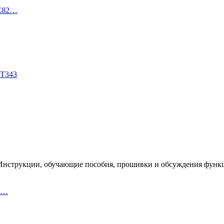
TE82…
DT343
300. Инструкции, обучающие пособия, прошивки и обсуждения функ
io…