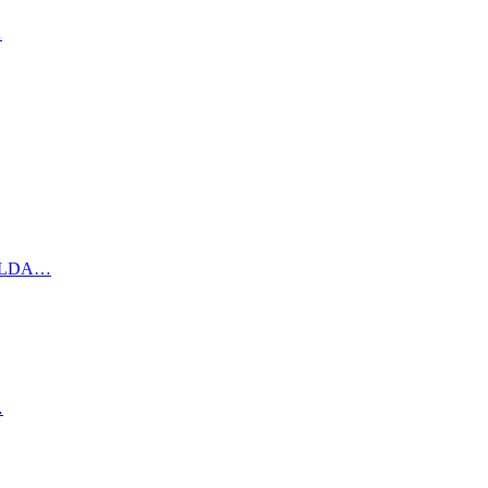
…
а LDA…
…