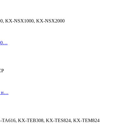
000, KX-NSX1000, KX-NSX2000
000…
CP
й н…
KX-TA616, KX-TEB308, KX-TES824, KX-TEM824