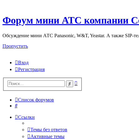
Форум мини АТС компании С
Обсуждение мини АТС Panasonic, W&T, Yeastar. А также SIP-т
Пропустить
Вход
Регистрация
Поиск
Поиск
Список форумов
Поиск
Ссылки
Темы без ответов
Активные темы