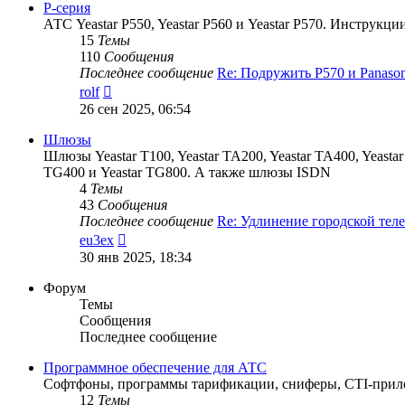
сообщению
P-серия
АТС Yeastar P550, Yeastar P560 и Yeastar P570. Инструк
15
Темы
110
Сообщения
Последнее сообщение
Re: Подружить P570 и Panaso
Перейти
rolf
к
26 сен 2025, 06:54
последнему
сообщению
Шлюзы
Шлюзы Yeastar T100, Yeastar TA200, Yeastar TA400, Yeastar T
TG400 и Yeastar TG800. А также шлюзы ISDN
4
Темы
43
Сообщения
Последнее сообщение
Re: Удлинение городской те
Перейти
eu3ex
к
30 янв 2025, 18:34
последнему
сообщению
Форум
Темы
Сообщения
Последнее сообщение
Программное обеспечение для АТС
Софтфоны, программы тарификации, сниферы, CTI-прило
12
Темы