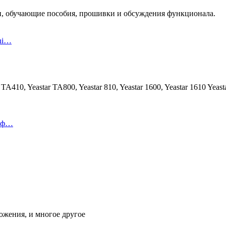
ции, обучающие пособия, прошивки и обсуждения функционала.
ni…
A410, Yeastar TA800, Yeastar 810, Yeastar 1600, Yeastar 1610 Yeast
леф…
жения, и многое другое