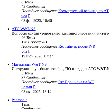
8
Темы
42
Сообщения
Последнее сообщение
Коммерческий вебинар по 
Перейти
vda
к
03 фев 2025, 10:46
последнему
сообщению
АТС W&T-NS
Вопросы конфигурирования, администрирования, интег
26
Темы
178
Сообщения
Последнее сообщение
Re: Таймер после IVR
Перейти
vda
к
19 июн 2026, 07:37
последнему
сообщению
Материалы W&T-NS
Инструкции, учебные пособия, ПО и т.д. для АТС W&T-
5
Темы
37
Сообщения
Последнее сообщение
Re: Прошивка на WT
Перейти
Белый
к
03 окт 2025, 13:14
последнему
сообщению
Panasonic
Темы
Сообщения