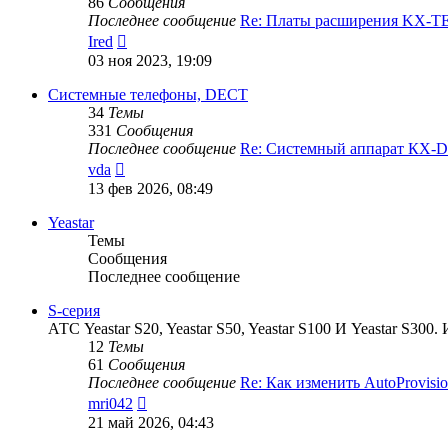
86
Сообщения
Последнее сообщение
Re: Платы расширения KX-
Перейти
Ired
к
03 ноя 2023, 19:09
последнему
сообщению
Системные телефоны, DECT
34
Темы
331
Сообщения
Последнее сообщение
Re: Системный аппарат КХ-
Перейти
vda
к
13 фев 2026, 08:49
последнему
сообщению
Yeastar
Темы
Сообщения
Последнее сообщение
S-серия
АТС Yeastar S20, Yeastar S50, Yeastar S100 И Yeastar S
12
Темы
61
Сообщения
Последнее сообщение
Re: Как изменить AutoProvis
Перейти
mri042
к
21 май 2026, 04:43
последнему