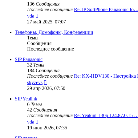
136
Сообщения
Последнее сообщение
Re: IP SoftPhone Panasonic fo
Перейти
vda
к
27 май 2025, 07:07
последнему
сообщению
Телефоны, Домофоны, Конференции
Темы
Сообщения
Последнее сообщение
SIP Panasonic
32
Темы
184
Сообщения
Последнее сообщение
Re: KX-HDV130 - Настройк
Перейти
skyzevs
к
29 апр 2026, 07:50
последнему
сообщению
SIP Yealink
6
Темы
42
Сообщения
Последнее сообщение
Re: Yeakinl T30p 124.87.0.15 
Перейти
vda
к
19 июн 2026, 07:35
последнему
сообщению