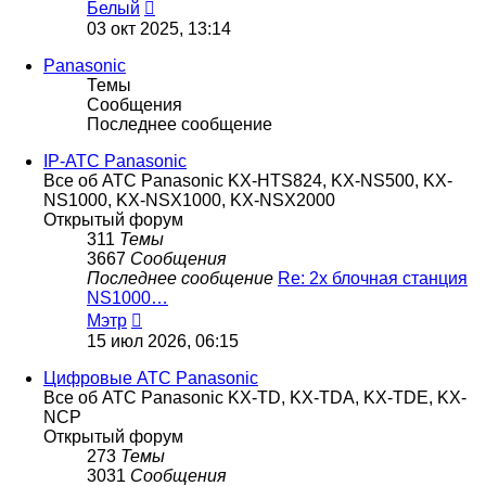
Перейти
Белый
к
03 окт 2025, 13:14
последнему
сообщению
Panasonic
Темы
Сообщения
Последнее сообщение
IP-АТС Panasonic
Все об АТС Panasonic KX-HTS824, KX-NS500, KX-
NS1000, KX-NSX1000, KX-NSX2000
Открытый форум
311
Темы
3667
Сообщения
Последнее сообщение
Re: 2х блочная станция
NS1000…
Перейти
Мэтр
к
15 июл 2026, 06:15
последнему
сообщению
Цифровые АТС Panasonic
Все об АТС Panasonic KX-TD, KX-TDA, KX-TDE, KX-
NCP
Открытый форум
273
Темы
3031
Сообщения