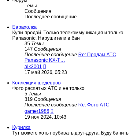
Форум
Темы
Сообщения
Последнее сообщение
Барахолка
Купи-продай. Только телекоммуникация и только
Panasonic. Нарушители в бан
35
Темы
147
Сообщения
Последнее сообщение
Re: Продам АТС
Panasonic KX-T…
Перейти
alk2001
к
17 май 2026, 05:23
последнему
сообщению
Коллекция шедевров
Фото распятых АТС и не только
5
Темы
319
Сообщения
Последнее сообщение
Re: Фото АТС
Перейти
gamer1986
к
19 ноя 2024, 10:43
последнему
сообщению
Курилка
Тут можете хоть поубивать друг-друга. Буду банить