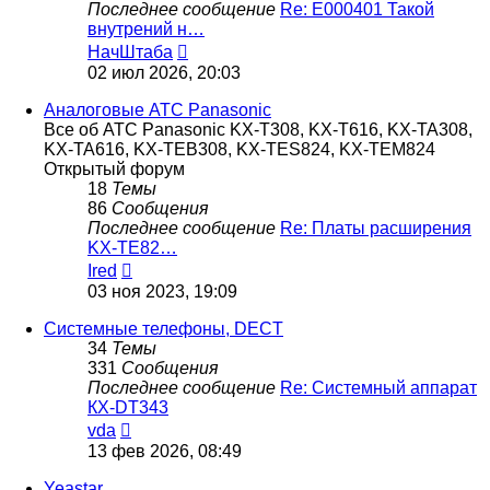
Последнее сообщение
Re: E000401 Такой
внутрений н…
Перейти
НачШтаба
к
02 июл 2026, 20:03
последнему
сообщению
Аналоговые АТС Panasonic
Все об АТС Panasonic KX-T308, KX-T616, KX-TA308,
KX-TA616, KX-TEB308, KX-TES824, KX-TEM824
Открытый форум
18
Темы
86
Сообщения
Последнее сообщение
Re: Платы расширения
KX-TE82…
Перейти
Ired
к
03 ноя 2023, 19:09
последнему
сообщению
Системные телефоны, DECT
34
Темы
331
Сообщения
Последнее сообщение
Re: Системный аппарат
КХ-DT343
Перейти
vda
к
13 фев 2026, 08:49
последнему
сообщению
Yeastar