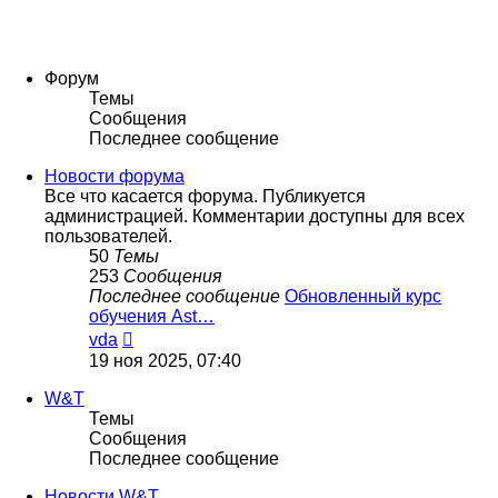
Форум
Темы
Сообщения
Последнее сообщение
Новости форума
Все что касается форума. Публикуется
администрацией. Комментарии доступны для всех
пользователей.
50
Темы
253
Сообщения
Последнее сообщение
Обновленный курс
обучения Ast…
Перейти
vda
к
19 ноя 2025, 07:40
последнему
сообщению
W&T
Темы
Сообщения
Последнее сообщение
Новости W&T