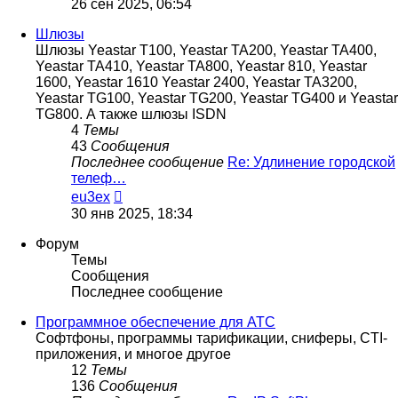
26 сен 2025, 06:54
последнему
сообщению
Шлюзы
Шлюзы Yeastar T100, Yeastar TA200, Yeastar TA400,
Yeastar TA410, Yeastar TA800, Yeastar 810, Yeastar
1600, Yeastar 1610 Yeastar 2400, Yeastar TA3200,
Yeastar TG100, Yeastar TG200, Yeastar TG400 и Yeastar
TG800. А также шлюзы ISDN
4
Темы
43
Сообщения
Последнее сообщение
Re: Удлинение городской
телеф…
Перейти
eu3ex
к
30 янв 2025, 18:34
последнему
сообщению
Форум
Темы
Сообщения
Последнее сообщение
Программное обеспечение для АТС
Софтфоны, программы тарификации, сниферы, CTI-
приложения, и многое другое
12
Темы
136
Сообщения