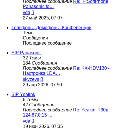
Последнее сообщение
Re: IP SoftPhone
Panasonic fo…
Перейти
vda
к
27 май 2025, 07:07
последнему
сообщению
Телефоны, Домофоны, Конференции
Темы
Сообщения
Последнее сообщение
SIP Panasonic
32
Темы
184
Сообщения
Последнее сообщение
Re: KX-HDV130 -
Настройка LDA…
Перейти
skyzevs
к
29 апр 2026, 07:50
последнему
сообщению
SIP Yealink
6
Темы
42
Сообщения
Последнее сообщение
Re: Yeakinl T30p
124.87.0.15 …
Перейти
vda
к
19 июн 2026, 07:35