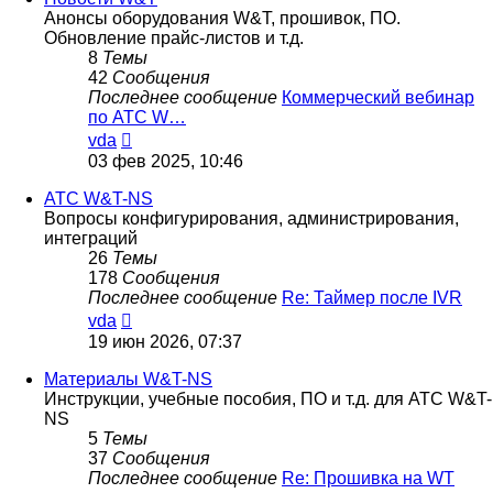
Анонсы оборудования W&T, прошивок, ПО.
Обновление прайс-листов и т.д.
8
Темы
42
Сообщения
Последнее сообщение
Коммерческий вебинар
по АТС W…
Перейти
vda
к
03 фев 2025, 10:46
последнему
сообщению
АТС W&T-NS
Вопросы конфигурирования, администрирования,
интеграций
26
Темы
178
Сообщения
Последнее сообщение
Re: Таймер после IVR
Перейти
vda
к
19 июн 2026, 07:37
последнему
сообщению
Материалы W&T-NS
Инструкции, учебные пособия, ПО и т.д. для АТС W&T-
NS
5
Темы
37
Сообщения
Последнее сообщение
Re: Прошивка на WT