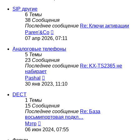
последнему
сообщению
SIP другие
6
Темы
38
Сообщения
Последнее сообщение
Re: Ключи активации
Перейти
Paren'&Co
к
07 апр 2026, 07:11
последнему
сообщению
Аналоговые телефоны
5
Темы
23
Сообщения
Последнее сообщение
Re: KX-TS2365 не
набирает
Перейти
Pashal
к
30 янв 2023, 11:10
последнему
сообщению
DECT
1
Темы
15
Сообщения
Последнее сообщение
Re: База
восьмипортовая подкл…
Перейти
Мэтр
к
06 июн 2024, 07:55
последнему
сообщению