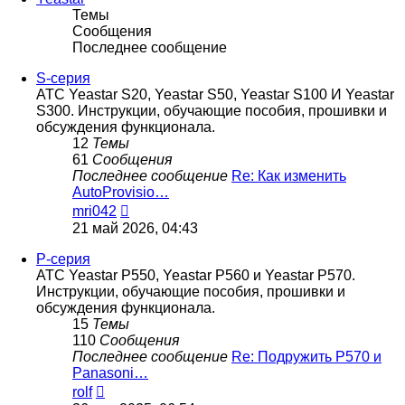
Темы
Сообщения
Последнее сообщение
S-серия
АТС Yeastar S20, Yeastar S50, Yeastar S100 И Yeastar
S300. Инструкции, обучающие пособия, прошивки и
обсуждения функционала.
12
Темы
61
Сообщения
Последнее сообщение
Re: Как изменить
AutoProvisio…
Перейти
mri042
к
21 май 2026, 04:43
последнему
сообщению
P-серия
АТС Yeastar P550, Yeastar P560 и Yeastar P570.
Инструкции, обучающие пособия, прошивки и
обсуждения функционала.
15
Темы
110
Сообщения
Последнее сообщение
Re: Подружить P570 и
Panasoni…
Перейти
rolf
к