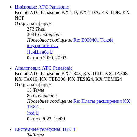
последнему
сообщению
Цифровые АТС Panasonic
Все об АТС Panasonic KX-TD, KX-TDA, KX-TDE, KX-
NCP
Открытый форум
273
Темы
3031
Сообщения
Последнее сообщение
Re: E000401 Такой
внутрений н…
Перейти
НачШтаба
к
02 июл 2026, 20:03
последнему
сообщению
Аналоговые АТС Panasonic
Все об АТС Panasonic KX-T308, KX-T616, KX-TA308,
KX-TA616, KX-TEB308, KX-TES824, KX-TEM824
Открытый форум
18
Темы
86
Сообщения
Последнее сообщение
Re: Платы расширения KX-
TE82…
Перейти
Ired
к
03 ноя 2023, 19:09
последнему
сообщению
Системные телефоны, DECT
34
Темы