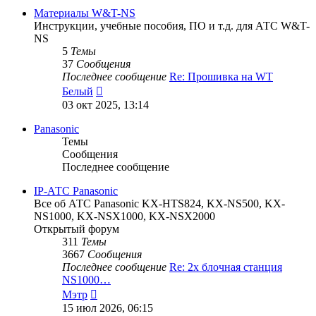
сообщению
Материалы W&T-NS
Инструкции, учебные пособия, ПО и т.д. для АТС W&T-
NS
5
Темы
37
Сообщения
Последнее сообщение
Re: Прошивка на WT
Перейти
Белый
к
03 окт 2025, 13:14
последнему
сообщению
Panasonic
Темы
Сообщения
Последнее сообщение
IP-АТС Panasonic
Все об АТС Panasonic KX-HTS824, KX-NS500, KX-
NS1000, KX-NSX1000, KX-NSX2000
Открытый форум
311
Темы
3667
Сообщения
Последнее сообщение
Re: 2х блочная станция
NS1000…
Перейти
Мэтр
к
15 июл 2026, 06:15