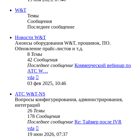
последнему
сообщению
W&T
Темы
Сообщения
Последнее сообщение
Новости W&T
Анонсы оборудования W&T, прошивок, ПО.
Обновление прайс-листов и т.д.
8
Темы
42
Сообщения
Последнее сообщение
Коммерческий вебинар по
АТС W…
Перейти
vda
к
03 фев 2025, 10:46
последнему
сообщению
АТС W&T-NS
Вопросы конфигурирования, администрирования,
интеграций
26
Темы
178
Сообщения
Последнее сообщение
Re: Таймер после IVR
Перейти
vda
к
19 июн 2026, 07:37
последнему