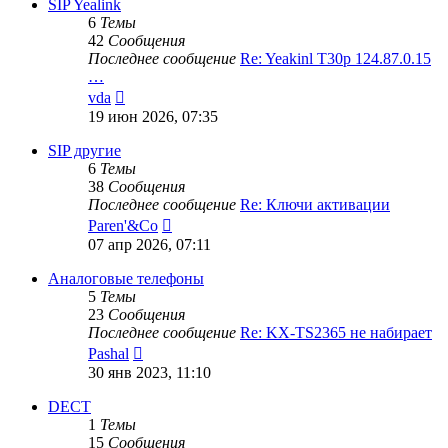
сообщению
SIP Yealink
6
Темы
42
Сообщения
Последнее сообщение
Re: Yeakinl T30p 124.87.0.15
…
Перейти
vda
к
19 июн 2026, 07:35
последнему
сообщению
SIP другие
6
Темы
38
Сообщения
Последнее сообщение
Re: Ключи активации
Перейти
Paren'&Co
к
07 апр 2026, 07:11
последнему
сообщению
Аналоговые телефоны
5
Темы
23
Сообщения
Последнее сообщение
Re: KX-TS2365 не набирает
Перейти
Pashal
к
30 янв 2023, 11:10
последнему
сообщению
DECT
1
Темы
15
Сообщения