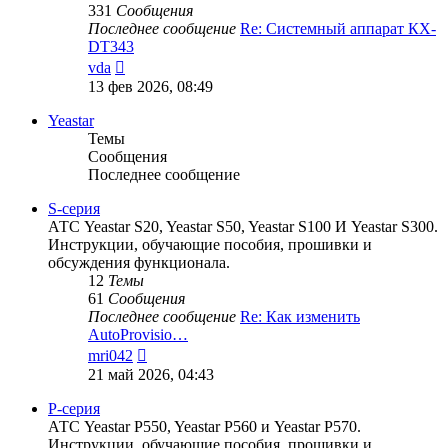
331
Сообщения
Последнее сообщение
Re: Системный аппарат КХ-
DT343
Перейти
vda
к
13 фев 2026, 08:49
последнему
сообщению
Yeastar
Темы
Сообщения
Последнее сообщение
S-серия
АТС Yeastar S20, Yeastar S50, Yeastar S100 И Yeastar S300.
Инструкции, обучающие пособия, прошивки и
обсуждения функционала.
12
Темы
61
Сообщения
Последнее сообщение
Re: Как изменить
AutoProvisio…
Перейти
mri042
к
21 май 2026, 04:43
последнему
сообщению
P-серия
АТС Yeastar P550, Yeastar P560 и Yeastar P570.
Инструкции, обучающие пособия, прошивки и