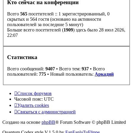
Кто сейчас на конференции
Всего
565
посетителей :: 1 зарегистрированный, 0
скрытых и 564 гостя (основано на активности
пользователей за последние 5 минут)
Больше всего посетителей (
1909
) здесь было 28 июл 2026,
22:07
Статистика
Всего сообщений:
9407
• Всего тем:
937
• Всего
пользователей:
775
• Новый пользователь:
Аркадий
Список форумов
Часовой пояс:
UTC
Удалить cookies
Связаться с администрацией
Создано на основе
phpBB
® Forum Software © phpBB Limited
Quantum Codex style V.1.5.0 by
FanFanlaTuFlippe