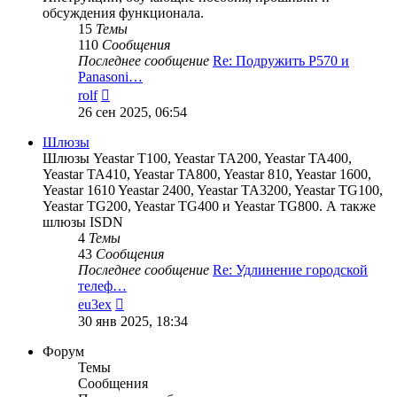
обсуждения функционала.
15
Темы
110
Сообщения
Последнее сообщение
Re: Подружить P570 и
Panasoni…
Перейти
rolf
к
26 сен 2025, 06:54
последнему
сообщению
Шлюзы
Шлюзы Yeastar T100, Yeastar TA200, Yeastar TA400,
Yeastar TA410, Yeastar TA800, Yeastar 810, Yeastar 1600,
Yeastar 1610 Yeastar 2400, Yeastar TA3200, Yeastar TG100,
Yeastar TG200, Yeastar TG400 и Yeastar TG800. А также
шлюзы ISDN
4
Темы
43
Сообщения
Последнее сообщение
Re: Удлинение городской
телеф…
Перейти
eu3ex
к
30 янв 2025, 18:34
последнему
сообщению
Форум
Темы
Сообщения