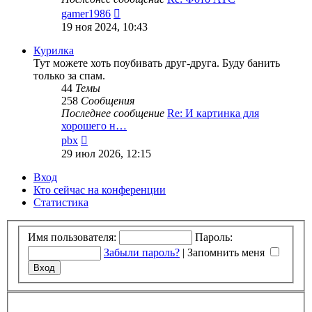
Перейти
gamer1986
к
19 ноя 2024, 10:43
последнему
сообщению
Курилка
Тут можете хоть поубивать друг-друга. Буду банить
только за спам.
44
Темы
258
Сообщения
Последнее сообщение
Re: И картинка для
хорошего н…
Перейти
pbx
к
29 июл 2026, 12:15
последнему
сообщению
Вход
Кто сейчас на конференции
Статистика
Имя пользователя:
Пароль:
Забыли пароль?
|
Запомнить меня