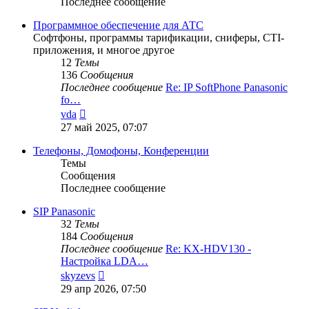
Последнее сообщение
Программное обеспечение для АТС
Софтфоны, программы тарификации, сниферы, CTI-
приложения, и многое другое
12
Темы
136
Сообщения
Последнее сообщение
Re: IP SoftPhone Panasonic
fo…
Перейти
vda
к
27 май 2025, 07:07
последнему
сообщению
Телефоны, Домофоны, Конференции
Темы
Сообщения
Последнее сообщение
SIP Panasonic
32
Темы
184
Сообщения
Последнее сообщение
Re: KX-HDV130 -
Настройка LDA…
Перейти
skyzevs
к
29 апр 2026, 07:50
последнему