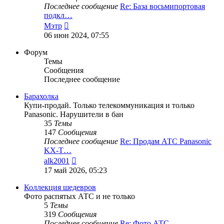
Последнее сообщение
Re: База восьмипортовая
подкл…
Перейти
Мэтр
к
06 июн 2024, 07:55
последнему
сообщению
Форум
Темы
Сообщения
Последнее сообщение
Барахолка
Купи-продай. Только телекоммуникация и только
Panasonic. Нарушители в бан
35
Темы
147
Сообщения
Последнее сообщение
Re: Продам АТС Panasonic
KX-T…
Перейти
alk2001
к
17 май 2026, 05:23
последнему
сообщению
Коллекция шедевров
Фото распятых АТС и не только
5
Темы
319
Сообщения
Последнее сообщение
Re: Фото АТС