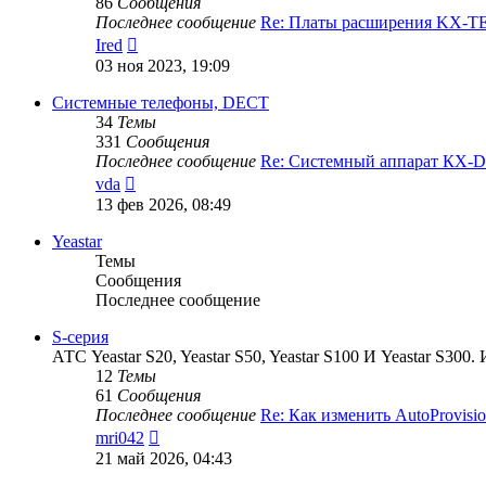
86
Сообщения
Последнее сообщение
Re: Платы расширения KX-
Перейти
Ired
к
03 ноя 2023, 19:09
последнему
сообщению
Системные телефоны, DECT
34
Темы
331
Сообщения
Последнее сообщение
Re: Системный аппарат КХ-
Перейти
vda
к
13 фев 2026, 08:49
последнему
сообщению
Yeastar
Темы
Сообщения
Последнее сообщение
S-серия
АТС Yeastar S20, Yeastar S50, Yeastar S100 И Yeastar S
12
Темы
61
Сообщения
Последнее сообщение
Re: Как изменить AutoProvis
Перейти
mri042
к
21 май 2026, 04:43
последнему