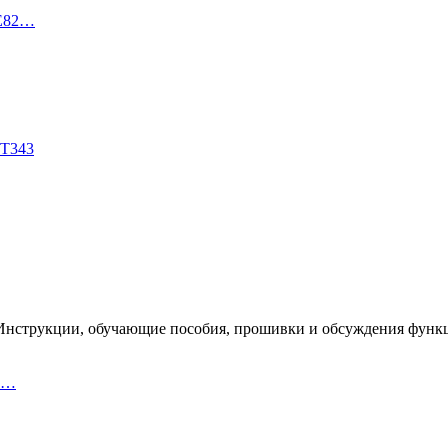
TE82…
DT343
300. Инструкции, обучающие пособия, прошивки и обсуждения функ
io…