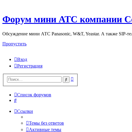
Форум мини АТС компании С
Обсуждение мини АТС Panasonic, W&T, Yeastar. А также SIP-т
Пропустить
Вход
Регистрация
Поиск
Поиск
Список форумов
Поиск
Ссылки
Темы без ответов
Активные темы