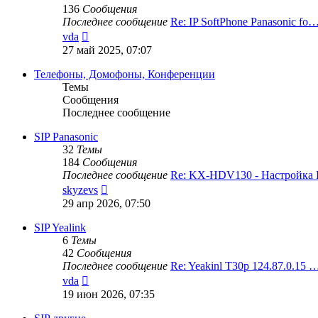
136
Сообщения
Последнее сообщение
Re: IP SoftPhone Panasonic fo
Перейти
vda
к
27 май 2025, 07:07
последнему
сообщению
Телефоны, Домофоны, Конференции
Темы
Сообщения
Последнее сообщение
SIP Panasonic
32
Темы
184
Сообщения
Последнее сообщение
Re: KX-HDV130 - Настройк
Перейти
skyzevs
к
29 апр 2026, 07:50
последнему
сообщению
SIP Yealink
6
Темы
42
Сообщения
Последнее сообщение
Re: Yeakinl T30p 124.87.0.15 
Перейти
vda
к
19 июн 2026, 07:35
последнему
сообщению