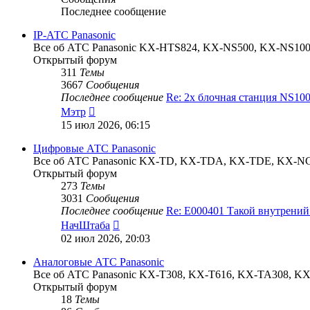
Последнее сообщение
IP-АТС Panasonic
Все об АТС Panasonic KX-HTS824, KX-NS500, KX-NS1
Открытый форум
311
Темы
3667
Сообщения
Последнее сообщение
Re: 2х блочная станция NS1
Перейти
Мэтр
к
15 июл 2026, 06:15
последнему
сообщению
Цифровые АТС Panasonic
Все об АТС Panasonic KX-TD, KX-TDA, KX-TDE, KX-N
Открытый форум
273
Темы
3031
Сообщения
Последнее сообщение
Re: E000401 Такой внутрени
Перейти
НачШтаба
к
02 июл 2026, 20:03
последнему
сообщению
Аналоговые АТС Panasonic
Все об АТС Panasonic KX-T308, KX-T616, KX-TA308, 
Открытый форум
18
Темы