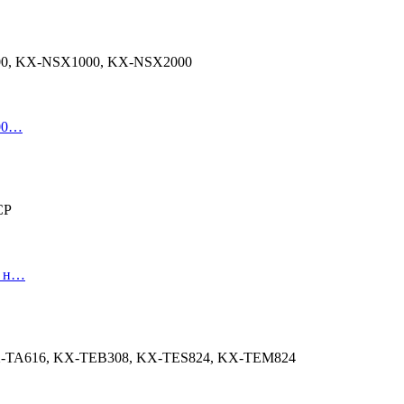
000, KX-NSX1000, KX-NSX2000
000…
CP
й н…
KX-TA616, KX-TEB308, KX-TES824, KX-TEM824