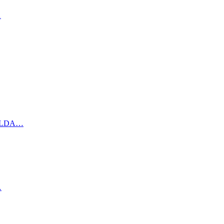
…
а LDA…
…