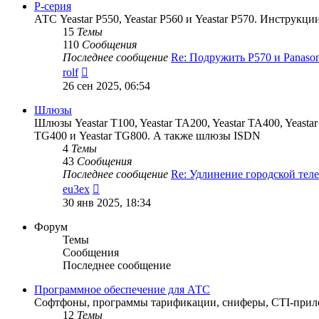
сообщению
P-серия
АТС Yeastar P550, Yeastar P560 и Yeastar P570. Инструк
15
Темы
110
Сообщения
Последнее сообщение
Re: Подружить P570 и Panaso
Перейти
rolf
к
26 сен 2025, 06:54
последнему
сообщению
Шлюзы
Шлюзы Yeastar T100, Yeastar TA200, Yeastar TA400, Yeastar T
TG400 и Yeastar TG800. А также шлюзы ISDN
4
Темы
43
Сообщения
Последнее сообщение
Re: Удлинение городской те
Перейти
eu3ex
к
30 янв 2025, 18:34
последнему
сообщению
Форум
Темы
Сообщения
Последнее сообщение
Программное обеспечение для АТС
Софтфоны, программы тарификации, сниферы, CTI-прило
12
Темы