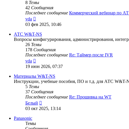
8
Темы
42
Сообщения
Последнее сообщение
Коммерческий вебинар по 
Перейти
vda
к
03 фев 2025, 10:46
последнему
сообщению
АТС W&T-NS
Вопросы конфигурирования, администрирования, интег
26
Темы
178
Сообщения
Последнее сообщение
Re: Таймер после IVR
Перейти
vda
к
19 июн 2026, 07:37
последнему
сообщению
Материалы W&T-NS
Инструкции, учебные пособия, ПО и т.д. для АТС W&T-
5
Темы
37
Сообщения
Последнее сообщение
Re: Прошивка на WT
Перейти
Белый
к
03 окт 2025, 13:14
последнему
сообщению
Panasonic
Темы
Сообщения