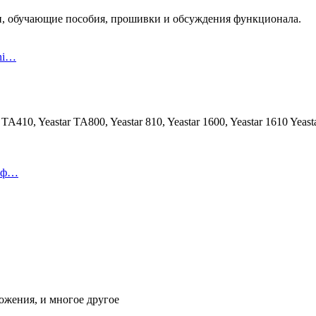
ции, обучающие пособия, прошивки и обсуждения функционала.
ni…
A410, Yeastar TA800, Yeastar 810, Yeastar 1600, Yeastar 1610 Yeast
леф…
жения, и многое другое