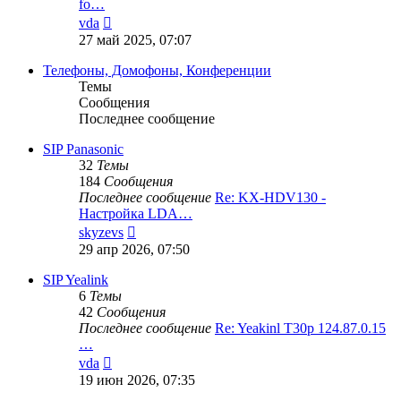
fo…
Перейти
vda
к
27 май 2025, 07:07
последнему
сообщению
Телефоны, Домофоны, Конференции
Темы
Сообщения
Последнее сообщение
SIP Panasonic
32
Темы
184
Сообщения
Последнее сообщение
Re: KX-HDV130 -
Настройка LDA…
Перейти
skyzevs
к
29 апр 2026, 07:50
последнему
сообщению
SIP Yealink
6
Темы
42
Сообщения
Последнее сообщение
Re: Yeakinl T30p 124.87.0.15
…
Перейти
vda
к
19 июн 2026, 07:35
последнему