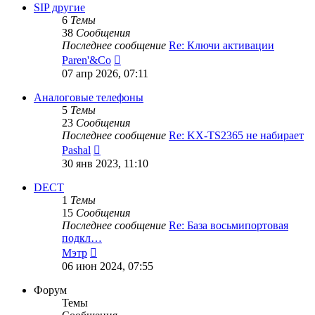
сообщению
SIP другие
6
Темы
38
Сообщения
Последнее сообщение
Re: Ключи активации
Перейти
Paren'&Co
к
07 апр 2026, 07:11
последнему
сообщению
Аналоговые телефоны
5
Темы
23
Сообщения
Последнее сообщение
Re: KX-TS2365 не набирает
Перейти
Pashal
к
30 янв 2023, 11:10
последнему
сообщению
DECT
1
Темы
15
Сообщения
Последнее сообщение
Re: База восьмипортовая
подкл…
Перейти
Мэтр
к
06 июн 2024, 07:55
последнему
сообщению
Форум
Темы