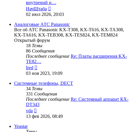
внутрений н…
Перейти
НачШтаба
к
02 июл 2026, 20:03
последнему
сообщению
Аналоговые АТС Panasonic
Все об АТС Panasonic KX-T308, KX-T616, KX-TA308,
KX-TA616, KX-TEB308, KX-TES824, KX-TEM824
Открытый форум
18
Темы
86
Сообщения
Последнее сообщение
Re: Платы расширения KX-
TE82…
Перейти
Ired
к
03 ноя 2023, 19:09
последнему
сообщению
Системные телефоны, DECT
34
Темы
331
Сообщения
Последнее сообщение
Re: Системный аппарат КХ-
DT343
Перейти
vda
к
13 фев 2026, 08:49
последнему
сообщению
Yeastar
Темы