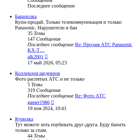
Сообщения
Последнее сообщение
Барахолка
Купи-продай. Только телекоммуникация и только
Panasonic. Нарушители в бан
35
Темы
147
Сообщения
Последнее сообщение
Re: Продам АТС Panasonic
KX-T…
Перейти
alk2001
к
17 май 2026, 05:23
последнему
сообщению
Коллекция шедевров
Фото распятых АТС и не только
5
Темы
319
Сообщения
Последнее сообщение
Re: Фото АТС
Перейти
gamer1986
к
19 ноя 2024, 10:43
последнему
сообщению
Курилка
Тут можете хоть поубивать друг-друга. Буду банить
только за спам.
44
Темы