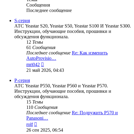
Сообщения
Последнее сообщение
S-серия
АТС Yeastar S20, Yeastar S50, Yeastar S100 И Yeastar S300.
Инструкции, обучающие пособия, прошивки и
обсуждения функционала.
12
Темы
61
Сообщения
Последнее сообщение
Re: Как изменить
AutoProvisio…
Перейти
mri042
к
21 май 2026, 04:43
последнему
сообщению
P-серия
АТС Yeastar P550, Yeastar P560 и Yeastar P570.
Инструкции, обучающие пособия, прошивки и
обсуждения функционала.
15
Темы
110
Сообщения
Последнее сообщение
Re: Подружить P570 и
Panasoni…
Перейти
rolf
к
26 сен 2025, 06:54
последнему