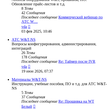
Обновление прайс-листов и т.д.
8
Темы
42
Сообщения
Последнее сообщение
Коммерческий вебинар по
АТС W…
Перейти
vda
к
03 фев 2025, 10:46
последнему
сообщению
АТС W&T-NS
Вопросы конфигурирования, администрирования,
интеграций
26
Темы
178
Сообщения
Последнее сообщение
Re: Таймер после IVR
Перейти
vda
к
19 июн 2026, 07:37
последнему
сообщению
Материалы W&T-NS
Инструкции, учебные пособия, ПО и т.д. для АТС W&T-
NS
5
Темы
37
Сообщения
Последнее сообщение
Re: Прошивка на WT
Перейти
Белый