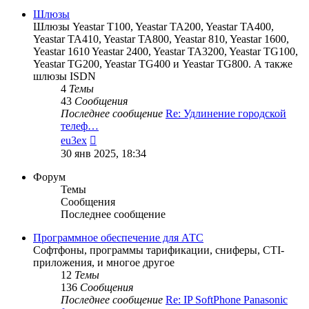
сообщению
Шлюзы
Шлюзы Yeastar T100, Yeastar TA200, Yeastar TA400,
Yeastar TA410, Yeastar TA800, Yeastar 810, Yeastar 1600,
Yeastar 1610 Yeastar 2400, Yeastar TA3200, Yeastar TG100,
Yeastar TG200, Yeastar TG400 и Yeastar TG800. А также
шлюзы ISDN
4
Темы
43
Сообщения
Последнее сообщение
Re: Удлинение городской
телеф…
Перейти
eu3ex
к
30 янв 2025, 18:34
последнему
сообщению
Форум
Темы
Сообщения
Последнее сообщение
Программное обеспечение для АТС
Софтфоны, программы тарификации, сниферы, CTI-
приложения, и многое другое
12
Темы
136
Сообщения
Последнее сообщение
Re: IP SoftPhone Panasonic