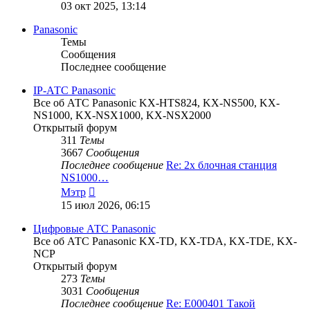
к
03 окт 2025, 13:14
последнему
сообщению
Panasonic
Темы
Сообщения
Последнее сообщение
IP-АТС Panasonic
Все об АТС Panasonic KX-HTS824, KX-NS500, KX-
NS1000, KX-NSX1000, KX-NSX2000
Открытый форум
311
Темы
3667
Сообщения
Последнее сообщение
Re: 2х блочная станция
NS1000…
Перейти
Мэтр
к
15 июл 2026, 06:15
последнему
сообщению
Цифровые АТС Panasonic
Все об АТС Panasonic KX-TD, KX-TDA, KX-TDE, KX-
NCP
Открытый форум
273
Темы
3031
Сообщения
Последнее сообщение
Re: E000401 Такой