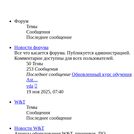
Форум
Темы
Сообщения
Последнее сообщение
Новости форума
Все что касается форума. Публикуется администрацией.
Комментарии доступны для всех пользователей.
50
Темы
253
Сообщения
Последнее сообщение
Обновленный курс обучения
Ast…
Перейти
vda
к
19 ноя 2025, 07:40
последнему
сообщению
W&T
Темы
Сообщения
Последнее сообщение
Новости W&T
Анонсы оборудования W&T, прошивок, ПО.