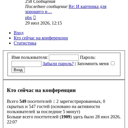
258
Сообщения
Последнее сообщение
Re: И картинка для
хорошего н…
Перейти
pbx
к
29 июл 2026, 12:15
последнему
сообщению
Вход
Кто сейчас на конференции
Статистика
Имя пользователя:
Пароль:
Забыли пароль?
|
Запомнить меня
Кто сейчас на конференции
Всего
549
посетителей :: 2 зарегистрированных, 0
скрытых и 547 гостей (основано на активности
пользователей за последние 5 минут)
Больше всего посетителей (
1909
) здесь было 28 июл 2026,
22:07