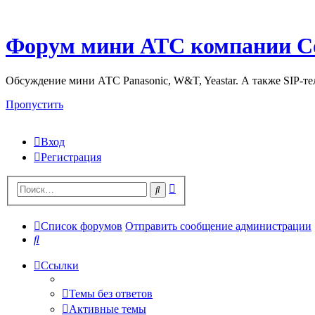
Форум мини АТС компании С
Обсуждение мини АТС Panasonic, W&T, Yeastar. А также SIP-т
Пропустить
Вход
Регистрация
Поиск
Поиск
Список форумов
Отправить сообщение администрации
Поиск
Ссылки
Темы без ответов
Активные темы