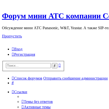
Форум мини АТС компании С
Обсуждение мини АТС Panasonic, W&T, Yeastar. А также SIP-т
Пропустить
Вход
Регистрация
Поиск
Поиск
Список форумов
Отправить сообщение администрации
Поиск
Ссылки
Темы без ответов
Активные темы