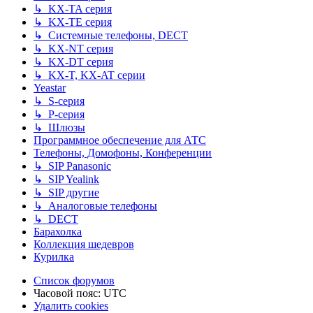
↳ KX-TA серия
↳ KX-TE серия
↳ Системные телефоны, DECT
↳ KX-NT серия
↳ KX-DT серия
↳ KX-T, KX-AT серии
Yeastar
↳ S-серия
↳ P-серия
↳ Шлюзы
Программное обеспечение для АТС
Телефоны, Домофоны, Конференции
↳ SIP Panasonic
↳ SIP Yealink
↳ SIP другие
↳ Аналоговые телефоны
↳ DECT
Барахолка
Коллекция шедевров
Курилка
Список форумов
Часовой пояс:
UTC
Удалить cookies