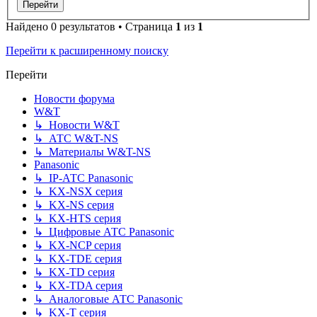
Найдено 0 результатов • Страница
1
из
1
Перейти к расширенному поиску
Перейти
Новости форума
W&T
↳ Новости W&T
↳ АТС W&T-NS
↳ Материалы W&T-NS
Panasonic
↳ IP-АТС Panasonic
↳ KX-NSX серия
↳ KX-NS серия
↳ KX-HTS серия
↳ Цифровые АТС Panasonic
↳ KX-NCP серия
↳ KX-TDE серия
↳ KX-TD серия
↳ KX-TDA серия
↳ Аналоговые АТС Panasonic
↳ KX-T серия