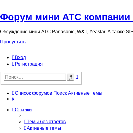
Форум мини АТС компании
Обсуждение мини АТС Panasonic, W&T, Yeastar. А также S
Пропустить
Вход
Регистрация
Поиск
Поиск
Список форумов
Поиск
Активные темы
Поиск
Ссылки
Темы без ответов
Активные темы