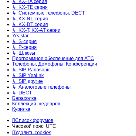
↳ KX-TA серия
↳ KX-TE серия
↳ Системные телефоны, DECT
↳ KX-NT серия
↳ KX-DT серия
↳ KX-T, KX-AT серии
Yeastar
↳ S-серия
↳ P-серия
↳ Шлюзы
Программное обеспечение для АТС
Телефоны, Домофоны, Конференции
↳ SIP Panasonic
↳ SIP Yealink
↳ SIP другие
↳ Аналоговые телефоны
↳ DECT
Барахолка
Коллекция шедевров
Курилка
Список форумов
Часовой пояс:
UTC
Удалить cookies