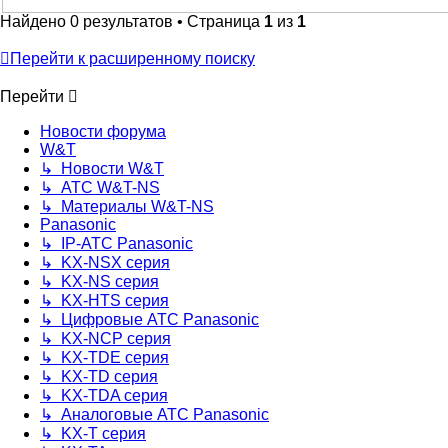
Найдено 0 результатов • Страница
1
из
1
Перейти к расширенному поиску
Перейти
Новости форума
W&T
↳ Новости W&T
↳ АТС W&T-NS
↳ Материалы W&T-NS
Panasonic
↳ IP-АТС Panasonic
↳ KX-NSX серия
↳ KX-NS серия
↳ KX-HTS серия
↳ Цифровые АТС Panasonic
↳ KX-NCP серия
↳ KX-TDE серия
↳ KX-TD серия
↳ KX-TDA серия
↳ Аналоговые АТС Panasonic
↳ KX-T серия