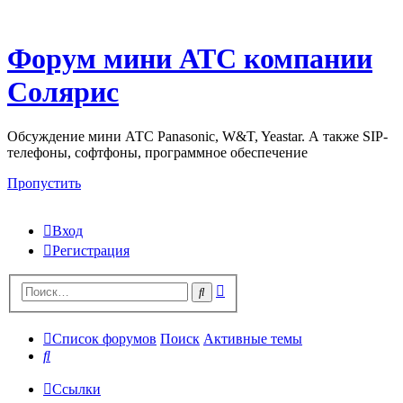
Форум мини АТС компании
Солярис
Обсуждение мини АТС Panasonic, W&T, Yeastar. А также SIP-
телефоны, софтфоны, программное обеспечение
Пропустить
Вход
Регистрация
Поиск
Поиск
Список форумов
Поиск
Активные темы
Поиск
Ссылки