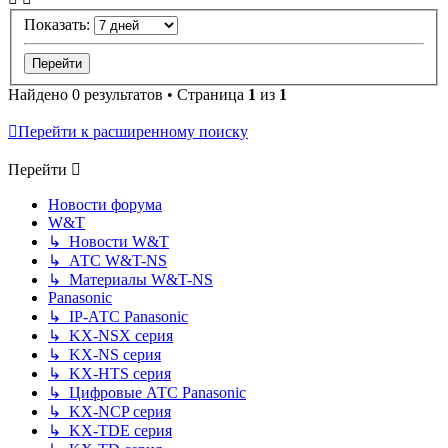
Показать:
Найдено 0 результатов • Страница
1
из
1
Перейти к расширенному поиску
Перейти
Новости форума
W&T
↳ Новости W&T
↳ АТС W&T-NS
↳ Материалы W&T-NS
Panasonic
↳ IP-АТС Panasonic
↳ KX-NSX серия
↳ KX-NS серия
↳ KX-HTS серия
↳ Цифровые АТС Panasonic
↳ KX-NCP серия
↳ KX-TDE серия