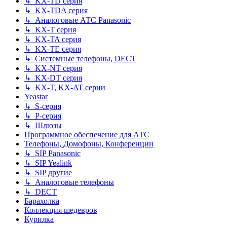
↳ KX-TD серия
↳ KX-TDA серия
↳ Аналоговые АТС Panasonic
↳ KX-T серия
↳ KX-TA серия
↳ KX-TE серия
↳ Системные телефоны, DECT
↳ KX-NT серия
↳ KX-DT серия
↳ KX-T, KX-AT серии
Yeastar
↳ S-серия
↳ P-серия
↳ Шлюзы
Программное обеспечение для АТС
Телефоны, Домофоны, Конференции
↳ SIP Panasonic
↳ SIP Yealink
↳ SIP другие
↳ Аналоговые телефоны
↳ DECT
Барахолка
Коллекция шедевров
Курилка