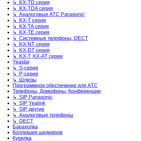
↳ KX-TD серия
↳ KX-TDA серия
↳ Аналоговые АТС Panasonic
↳ KX-T серия
↳ KX-TA серия
↳ KX-TE серия
↳ Системные телефоны, DECT
↳ KX-NT серия
↳ KX-DT серия
↳ KX-T, KX-AT серии
Yeastar
↳ S-серия
↳ P-серия
↳ Шлюзы
Программное обеспечение для АТС
Телефоны, Домофоны, Конференции
↳ SIP Panasonic
↳ SIP Yealink
↳ SIP другие
↳ Аналоговые телефоны
↳ DECT
Барахолка
Коллекция шедевров
Курилка