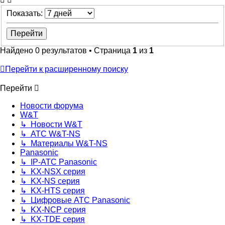
Показать:
Найдено 0 результатов • Страница
1
из
1
Перейти к расширенному поиску
Перейти
Новости форума
W&T
↳ Новости W&T
↳ АТС W&T-NS
↳ Материалы W&T-NS
Panasonic
↳ IP-АТС Panasonic
↳ KX-NSX серия
↳ KX-NS серия
↳ KX-HTS серия
↳ Цифровые АТС Panasonic
↳ KX-NCP серия
↳ KX-TDE серия