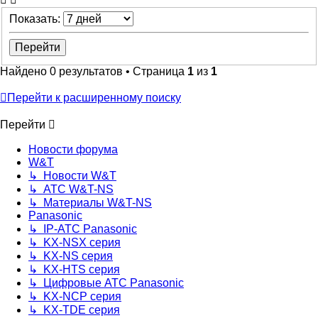
Показать:
Найдено 0 результатов • Страница
1
из
1
Перейти к расширенному поиску
Перейти
Новости форума
W&T
↳ Новости W&T
↳ АТС W&T-NS
↳ Материалы W&T-NS
Panasonic
↳ IP-АТС Panasonic
↳ KX-NSX серия
↳ KX-NS серия
↳ KX-HTS серия
↳ Цифровые АТС Panasonic
↳ KX-NCP серия
↳ KX-TDE серия