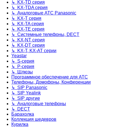
↳ KX-TD серия
↳ KX-TDA серия
↳ Аналоговые АТС Panasonic
↳ KX-T серия
↳ KX-TA серия
↳ KX-TE серия
↳ Системные телефоны, DECT
↳ KX-NT серия
↳ KX-DT серия
↳ KX-T, KX-AT серии
Yeastar
↳ S-серия
↳ P-серия
↳ Шлюзы
Программное обеспечение для АТС
Телефоны, Домофоны, Конференции
↳ SIP Panasonic
↳ SIP Yealink
↳ SIP другие
↳ Аналоговые телефоны
↳ DECT
Барахолка
Коллекция шедевров
Курилка