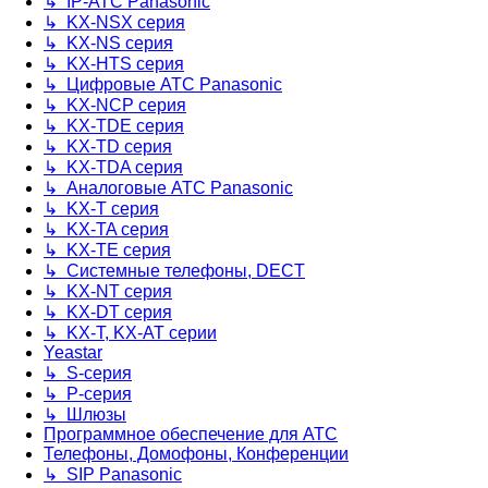
↳ IP-АТС Panasonic
↳ KX-NSX серия
↳ KX-NS серия
↳ KX-HTS серия
↳ Цифровые АТС Panasonic
↳ KX-NCP серия
↳ KX-TDE серия
↳ KX-TD серия
↳ KX-TDA серия
↳ Аналоговые АТС Panasonic
↳ KX-T серия
↳ KX-TA серия
↳ KX-TE серия
↳ Системные телефоны, DECT
↳ KX-NT серия
↳ KX-DT серия
↳ KX-T, KX-AT серии
Yeastar
↳ S-серия
↳ P-серия
↳ Шлюзы
Программное обеспечение для АТС
Телефоны, Домофоны, Конференции
↳ SIP Panasonic