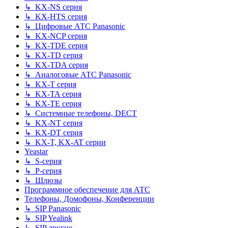
↳ KX-NS серия
↳ KX-HTS серия
↳ Цифровые АТС Panasonic
↳ KX-NCP серия
↳ KX-TDE серия
↳ KX-TD серия
↳ KX-TDA серия
↳ Аналоговые АТС Panasonic
↳ KX-T серия
↳ KX-TA серия
↳ KX-TE серия
↳ Системные телефоны, DECT
↳ KX-NT серия
↳ KX-DT серия
↳ KX-T, KX-AT серии
Yeastar
↳ S-серия
↳ P-серия
↳ Шлюзы
Программное обеспечение для АТС
Телефоны, Домофоны, Конференции
↳ SIP Panasonic
↳ SIP Yealink
↳ SIP другие