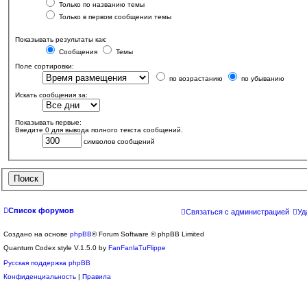
Только по названию темы
Только в первом сообщении темы
Показывать результаты как:
Сообщения
Темы
Поле сортировки:
по возрастанию
по убыванию
Искать сообщения за:
Показывать первые:
Введите 0 для вывода полного текста сообщений.
символов сообщений
Список форумов
Связаться с администрацией
Уд
Создано на основе
phpBB
® Forum Software © phpBB Limited
Quantum Codex style V.1.5.0 by
FanFanlaTuFlippe
Русская поддержка phpBB
Конфиденциальность
|
Правила