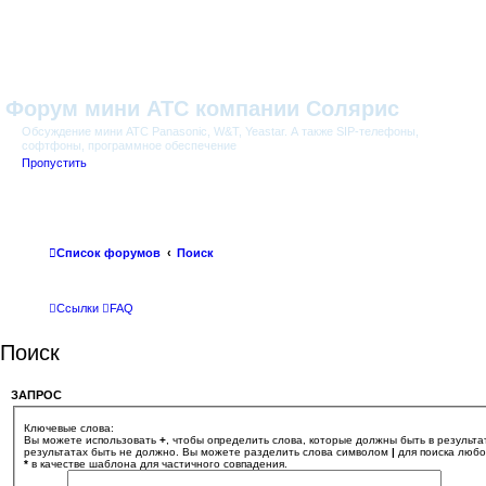
Форум мини АТС компании Солярис
Обсуждение мини АТС Panasonic, W&T, Yeastar. А также SIP-телефоны,
софтфоны, программное обеспечение
Пропустить
Список форумов
Поиск
Ссылки
FAQ
Поиск
ЗАПРОС
Ключевые слова:
Вы можете использовать
+
, чтобы определить слова, которые должны быть в результа
результатах быть не должно. Вы можете разделить слова символом
|
для поиска любог
*
в качестве шаблона для частичного совпадения.