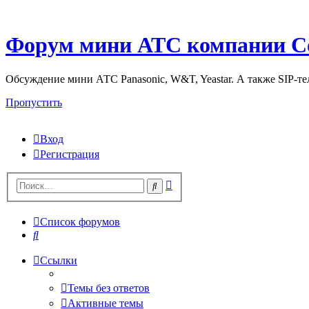
Форум мини АТС компании С
Обсуждение мини АТС Panasonic, W&T, Yeastar. А также SIP-т
Пропустить
Вход
Регистрация
Поиск
Поиск
Список форумов
Поиск
Ссылки
Темы без ответов
Активные темы