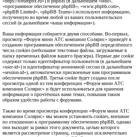
«https://forumpbx.ru») и phpBB (в дальнейшем «они»,
«программное обеспечение phpBB», «www.phpbb.com»,
«phpBB Limited», «phpBB Teams») используют информацию,
полученную во время любой из ваших пользовательских
сессий (в дальнейшем «ваша информация»).
Ваша информация собирается двумя способами. Во-первых,
просмотр «Форум мини АТС компании Солярис» приведёт к
созданию программным обеспечением phpBB определённого
числа cookies (небольшие текстовые файлы, загружаемые в
папку временных файлов вашего браузера). Первые две cookie
содержат только идентификатор пользователя (в дальнейшем
«user-id») и идентификатор анонимной сессии (в дальнейшем
«session-id»), автоматически присвоенные вам программным
обеспечением phpBB. Третья cookie будет создана после
просмотра одной из тем конференции «Форум мини АТС
компании Солярис» и будет использоваться для хранения
информации о прочтённых вами темах, повышая таким
образом удобство работы с форумами.
Также во время просмотра конференции «Форум мини АТС
компании Солярис» мы можем установить cookies, внешние
по отношению к программному обеспечению phpBB, однако
они выходят за рамки этого документа, целью которого
является рассмотрение страниц, созданных исключительно