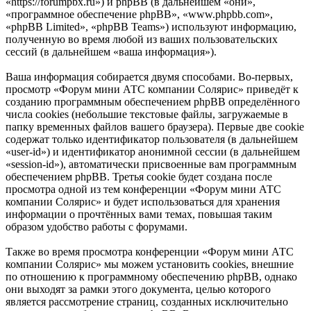
«https://forumpbx.ru») и phpBB (в дальнейшем «они»,
«программное обеспечение phpBB», «www.phpbb.com»,
«phpBB Limited», «phpBB Teams») используют информацию,
полученную во время любой из ваших пользовательских
сессий (в дальнейшем «ваша информация»).
Ваша информация собирается двумя способами. Во-первых,
просмотр «Форум мини АТС компании Солярис» приведёт к
созданию программным обеспечением phpBB определённого
числа cookies (небольшие текстовые файлы, загружаемые в
папку временных файлов вашего браузера). Первые две cookie
содержат только идентификатор пользователя (в дальнейшем
«user-id») и идентификатор анонимной сессии (в дальнейшем
«session-id»), автоматически присвоенные вам программным
обеспечением phpBB. Третья cookie будет создана после
просмотра одной из тем конференции «Форум мини АТС
компании Солярис» и будет использоваться для хранения
информации о прочтённых вами темах, повышая таким
образом удобство работы с форумами.
Также во время просмотра конференции «Форум мини АТС
компании Солярис» мы можем установить cookies, внешние
по отношению к программному обеспечению phpBB, однако
они выходят за рамки этого документа, целью которого
является рассмотрение страниц, созданных исключительно