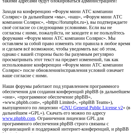
такими адресами будут блокироваться администрацией!
Заходя на конференцию «Форум мини АТС компании
Солярис» (в дальнейшем «мы», «наш», «Форум мини АТС
компании Солярис», «https://forumpbx.ru»), вы подтверждаете
своё согласие со следующими условиями. Если вы не
согласны с ними, пожалуйста, не заходите и не пользуйтесь
форумами «Форум мини АТС компании Солярис». Мы
оставляем за собой право изменять эти правила в любое время
и сделаем всё возможное, чтобы уведомить вас об этом,
однако с вашей стороны было бы разумным регулярно
просматривать этот текст на предмет изменений, так как
использование конференции «Форум мини АТС компании
Солярис» после обновления/исправления условий означает
ваше согласие с ними.
Наши форумы работают под управлением программного
обеспечения для создания конференций phpBB (в дальнейшем
«они», «программное обеспечение phpBB»,
«www.phpbb.com», «phpBB Limited», «phpBB Teams»),
выпущенного по лицензии «
GNU General Public License v2
» (в
дальнейшем «GPL»). Скачать его можно по адресу
www.phpbb.com
. Ограничения лицензии GPL для
программного обеспечения phpBB строго связаны с
организацией и поддержкой интернет-конференций, и phpBB