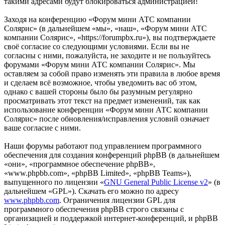
такими адресами будут блокироваться администрацией!
Заходя на конференцию «Форум мини АТС компании
Солярис» (в дальнейшем «мы», «наш», «Форум мини АТС
компании Солярис», «https://forumpbx.ru»), вы подтверждаете
своё согласие со следующими условиями. Если вы не
согласны с ними, пожалуйста, не заходите и не пользуйтесь
форумами «Форум мини АТС компании Солярис». Мы
оставляем за собой право изменять эти правила в любое время
и сделаем всё возможное, чтобы уведомить вас об этом,
однако с вашей стороны было бы разумным регулярно
просматривать этот текст на предмет изменений, так как
использование конференции «Форум мини АТС компании
Солярис» после обновления/исправления условий означает
ваше согласие с ними.
Наши форумы работают под управлением программного
обеспечения для создания конференций phpBB (в дальнейшем
«они», «программное обеспечение phpBB»,
«www.phpbb.com», «phpBB Limited», «phpBB Teams»),
выпущенного по лицензии «
GNU General Public License v2
» (в
дальнейшем «GPL»). Скачать его можно по адресу
www.phpbb.com
. Ограничения лицензии GPL для
программного обеспечения phpBB строго связаны с
организацией и поддержкой интернет-конференций, и phpBB