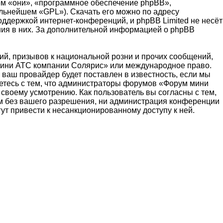
м «они», «программное обеспечение phpBB»,
альнейшем «GPL»). Скачать его можно по адресу
оддержкой интернет-конференций, и phpBB Limited не несёт
ения в них. За дополнительной информацией о phpBB
й, призывов к национальной розни и прочих сообщений,
 мини АТС компании Солярис» или международное право.
ваш провайдер будет поставлен в известность, если мы
етесь с тем, что администраторы форумов «Форум мини
своему усмотрению. Как пользователь вы согласны с тем,
ам без вашего разрешения, ни администрация конференции
ут привести к несанкционированному доступу к ней.