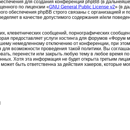
еспечения для создания конференций phpBB (в дальнейше
щенного по лицензии «
GNU General Public License v2
» (в д
ого обеспечения phpBB строго связаны с организацией и п
пределяет в качестве допустимого содержания и/или повед
х, клеветнических сообщений, порнографических сообщени
торая предоставляет услуги хостинга для форумов «Форум
шему немедленному отключению от конференции, при этом 
я для возможности проведения такой политики. Вы соглаша
ать, перенести или закрыть любую тему в любое время по 
анных. Хотя эта информация не будет открыта третьим лиц
может быть ответственна за действия хакеров, которые мог
d