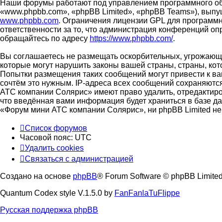
Наши форумы работают под управлением программного об
«www.phpbb.com», «phpBB Limited», «phpBB Teams»), выпу
www.phpbb.com
. Ограничения лицензии GPL для программн
ответственности за то, что администрация конференций о
обращайтесь по адресу
https://www.phpbb.com/
.
Вы соглашаетесь не размещать оскорбительных, угрожающи
которые могут нарушить законы вашей страны, страны, ко
Попытки размещения таких сообщений могут привести к ва
сочтём это нужным. IP-адреса всех сообщений сохраняютс
АТС компании Солярис» имеют право удалить, отредактиров
что введённая вами информация будет храниться в базе д
«Форум мини АТС компании Солярис», ни phpBB Limited не 
Список форумов
Часовой пояс:
UTC
Удалить cookies
Связаться с администрацией
Создано на основе
phpBB
® Forum Software © phpBB Limite
Quantum Codex style V.1.5.0 by
FanFanlaTuFlippe
Русская поддержка phpBB