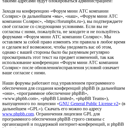
такими адресами будут блокироваться администрацией!
Заходя на конференцию «Форум мини АТС компании
Солярис» (в дальнейшем «мы», «наш», «Форум мини АТС
компании Солярис», «https://forumpbx.ru»), вы подтверждаете
своё согласие со следующими условиями. Если вы не
согласны с ними, пожалуйста, не заходите и не пользуйтесь
форумами «Форум мини АТС компании Солярис». Мы
оставляем за собой право изменять эти правила в любое время
и сделаем всё возможное, чтобы уведомить вас об этом,
однако с вашей стороны было бы разумным регулярно
просматривать этот текст на предмет изменений, так как
использование конференции «Форум мини АТС компании
Солярис» после обновления/исправления условий означает
ваше согласие с ними.
Наши форумы работают под управлением программного
обеспечения для создания конференций phpBB (в дальнейшем
«они», «программное обеспечение phpBB»,
«www.phpbb.com», «phpBB Limited», «phpBB Teams»),
выпущенного по лицензии «
GNU General Public License v2
» (в
дальнейшем «GPL»). Скачать его можно по адресу
www.phpbb.com
. Ограничения лицензии GPL для
программного обеспечения phpBB строго связаны с
организацией и поддержкой интернет-конференций, и phpBB