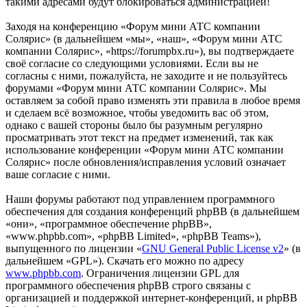
такими адресами будут блокироваться администрацией!
Заходя на конференцию «Форум мини АТС компании
Солярис» (в дальнейшем «мы», «наш», «Форум мини АТС
компании Солярис», «https://forumpbx.ru»), вы подтверждаете
своё согласие со следующими условиями. Если вы не
согласны с ними, пожалуйста, не заходите и не пользуйтесь
форумами «Форум мини АТС компании Солярис». Мы
оставляем за собой право изменять эти правила в любое время
и сделаем всё возможное, чтобы уведомить вас об этом,
однако с вашей стороны было бы разумным регулярно
просматривать этот текст на предмет изменений, так как
использование конференции «Форум мини АТС компании
Солярис» после обновления/исправления условий означает
ваше согласие с ними.
Наши форумы работают под управлением программного
обеспечения для создания конференций phpBB (в дальнейшем
«они», «программное обеспечение phpBB»,
«www.phpbb.com», «phpBB Limited», «phpBB Teams»),
выпущенного по лицензии «
GNU General Public License v2
» (в
дальнейшем «GPL»). Скачать его можно по адресу
www.phpbb.com
. Ограничения лицензии GPL для
программного обеспечения phpBB строго связаны с
организацией и поддержкой интернет-конференций, и phpBB