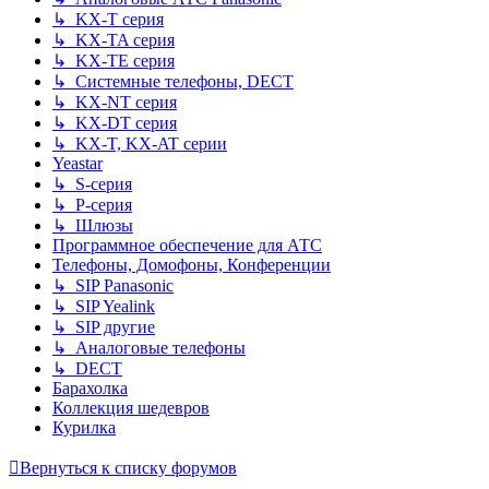
↳ KX-T серия
↳ KX-TA серия
↳ KX-TE серия
↳ Системные телефоны, DECT
↳ KX-NT серия
↳ KX-DT серия
↳ KX-T, KX-AT серии
Yeastar
↳ S-серия
↳ P-серия
↳ Шлюзы
Программное обеспечение для АТС
Телефоны, Домофоны, Конференции
↳ SIP Panasonic
↳ SIP Yealink
↳ SIP другие
↳ Аналоговые телефоны
↳ DECT
Барахолка
Коллекция шедевров
Курилка
Вернуться к списку форумов