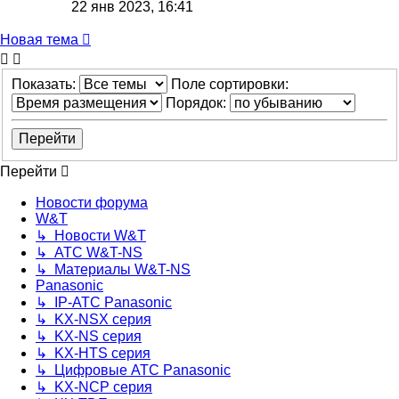
22 янв 2023, 16:41
Новая тема
Показать:
Поле сортировки:
Порядок:
Перейти
Новости форума
W&T
↳ Новости W&T
↳ АТС W&T-NS
↳ Материалы W&T-NS
Panasonic
↳ IP-АТС Panasonic
↳ KX-NSX серия
↳ KX-NS серия
↳ KX-HTS серия
↳ Цифровые АТС Panasonic
↳ KX-NCP серия