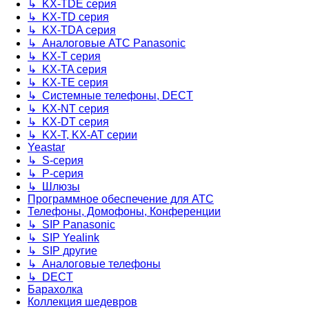
↳ KX-TDE серия
↳ KX-TD серия
↳ KX-TDA серия
↳ Аналоговые АТС Panasonic
↳ KX-T серия
↳ KX-TA серия
↳ KX-TE серия
↳ Системные телефоны, DECT
↳ KX-NT серия
↳ KX-DT серия
↳ KX-T, KX-AT серии
Yeastar
↳ S-серия
↳ P-серия
↳ Шлюзы
Программное обеспечение для АТС
Телефоны, Домофоны, Конференции
↳ SIP Panasonic
↳ SIP Yealink
↳ SIP другие
↳ Аналоговые телефоны
↳ DECT
Барахолка
Коллекция шедевров