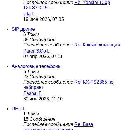
Последнее сообщение
Re: Yeakinl T30p
124.87.0.15 …
Перейти
vda
к
19 июн 2026, 07:35
последнему
сообщению
SIP другие
6
Темы
38
Сообщения
Последнее сообщение
Re: Ключи активации
Перейти
Paren'&Co
к
07 апр 2026, 07:11
последнему
сообщению
Аналоговые телефоны
5
Темы
23
Сообщения
Последнее сообщение
Re: KX-TS2365 не
набирает
Перейти
Pashal
к
30 янв 2023, 11:10
последнему
сообщению
DECT
1
Темы
15
Сообщения
Последнее сообщение
Re: База
восьмипортовая подкл…