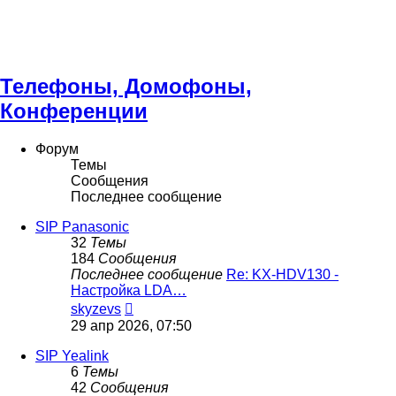
Телефоны, Домофоны,
Конференции
Форум
Темы
Сообщения
Последнее сообщение
SIP Panasonic
32
Темы
184
Сообщения
Последнее сообщение
Re: KX-HDV130 -
Настройка LDA…
Перейти
skyzevs
к
29 апр 2026, 07:50
последнему
сообщению
SIP Yealink
6
Темы
42
Сообщения