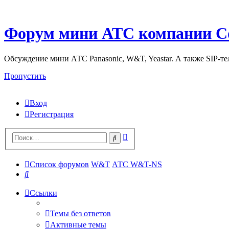
Форум мини АТС компании С
Обсуждение мини АТС Panasonic, W&T, Yeastar. А также SIP-т
Пропустить
Вход
Регистрация
Поиск
Поиск
Список форумов
W&T
АТС W&T-NS
Поиск
Ссылки
Темы без ответов
Активные темы