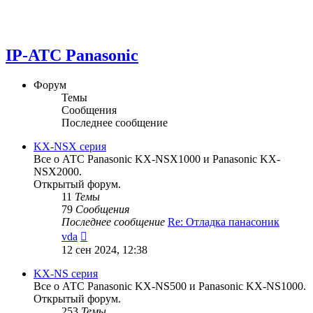
IP-АТС Panasonic
Форум
Темы
Сообщения
Последнее сообщение
KX-NSX серия
Все о АТС Panasonic KX-NSX1000 и Panasonic KX-
NSX2000.
Открытый форум.
11
Темы
79
Сообщения
Последнее сообщение
Re: Отладка панасоник
Перейти
vda
к
12 сен 2024, 12:38
последнему
сообщению
KX-NS серия
Все о АТС Panasonic KX-NS500 и Panasonic KX-NS1000.
Открытый форум.
253
Темы