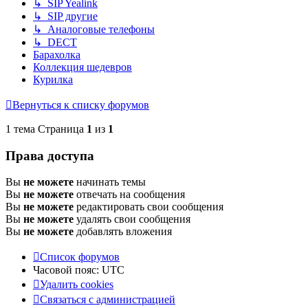
↳ SIP Yealink
↳ SIP другие
↳ Аналоговые телефоны
↳ DECT
Барахолка
Коллекция шедевров
Курилка
Вернуться к списку форумов
1 тема Страница
1
из
1
Права доступа
Вы
не можете
начинать темы
Вы
не можете
отвечать на сообщения
Вы
не можете
редактировать свои сообщения
Вы
не можете
удалять свои сообщения
Вы
не можете
добавлять вложения
Список форумов
Часовой пояс:
UTC
Удалить cookies
Связаться с администрацией