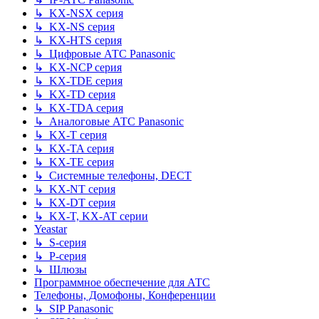
↳ KX-NSX серия
↳ KX-NS серия
↳ KX-HTS серия
↳ Цифровые АТС Panasonic
↳ KX-NCP серия
↳ KX-TDE серия
↳ KX-TD серия
↳ KX-TDA серия
↳ Аналоговые АТС Panasonic
↳ KX-T серия
↳ KX-TA серия
↳ KX-TE серия
↳ Системные телефоны, DECT
↳ KX-NT серия
↳ KX-DT серия
↳ KX-T, KX-AT серии
Yeastar
↳ S-серия
↳ P-серия
↳ Шлюзы
Программное обеспечение для АТС
Телефоны, Домофоны, Конференции
↳ SIP Panasonic