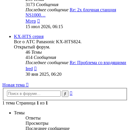
3173
Сообщения
Последнее сообщение
Re: 2х блочная станция
NS1000…
Перейти
Мэтр
к
15 июл 2026, 06:15
последнему
сообщению
KX-HTS серия
Все о АТС Panasonic KX-HTS824.
Открытый форум.
46
Темы
414
Сообщения
Последнее сообщение
Re: Проблема со входящими
Перейти
Ired
к
30 янв 2025, 06:20
последнему
сообщению
Новая тема
Расширенный
Поиск
поиск
1 тема Страница
1
из
1
Темы
Ответы
Просмотры
Последнее сообщение