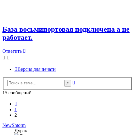
База восьмипортовая подключена а не
работает.
Ответить
Версия для печати
Расширенный
Поиск
поиск
15 сообщений
Пред.
1
2
NewShtorm
Дурак