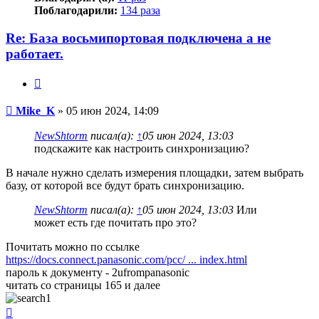
Поблагодарили:
134 раза
Re: База восьмипортовая подключена а не
работает.
Цитата
Сообщение
Mike_K
»
05 июн 2024, 14:09
NewShtorm
писал(а):
↑
05 июн 2024, 13:03
подскажите как настроить синхронизацию?
В начале нужно сделать измерения площадки, затем выбрать
базу, от которой все будут брать синхронизацию.
NewShtorm
писал(а):
↑
05 июн 2024, 13:03
Или
может есть где почитать про это?
Почитать можно по ссылке
https://docs.connect.panasonic.com/pcc/ ... index.html
пароль к документу - 2ufrompanasonic
читать со страницы 165 и далее
Вернуться