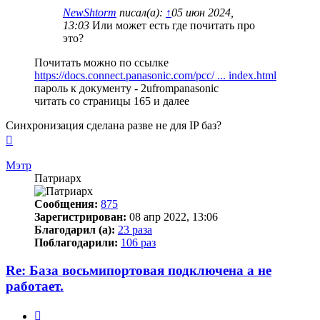
NewShtorm
писал(а):
↑
05 июн 2024,
13:03
Или может есть где почитать про
это?
Почитать можно по ссылке
https://docs.connect.panasonic.com/pcc/ ... index.html
пароль к документу - 2ufrompanasonic
читать со страницы 165 и далее
Синхронизация сделана разве не для IP баз?
Вернуться
к
началу
Мэтр
Патриарх
Сообщения:
875
Зарегистрирован:
08 апр 2022, 13:06
Благодарил (а):
23 раза
Поблагодарили:
106 раз
Re: База восьмипортовая подключена а не
работает.
Цитата