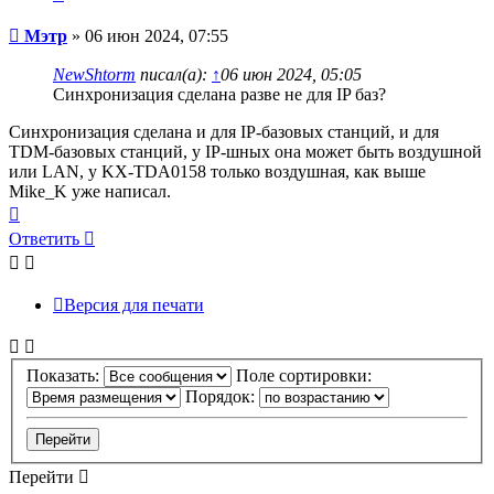
Сообщение
Мэтр
»
06 июн 2024, 07:55
NewShtorm
писал(а):
↑
06 июн 2024, 05:05
Синхронизация сделана разве не для IP баз?
Синхронизация сделана и для IP-базовых станций, и для
TDM-базовых станций, у IP-шных она может быть воздушной
или LAN, у KX-TDA0158 только воздушная, как выше
Mike_K уже написал.
Вернуться
к
Ответить
началу
Версия для печати
Показать:
Поле сортировки:
Порядок:
Перейти