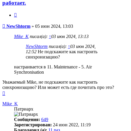
работает.
Цитата
Сообщение
NewShtorm
»
05 июн 2024, 13:03
Mike_K
писал(а):
↑
03 июн 2024, 13:13
NewShtorm
писал(а):
↑
03 июн 2024,
12:52
Не подскажите как настроить
синхронизацию?
настраивается в 11. Maintenance - 5. Air
Synchronisation
Уважаемый Mike, не подскажите как настроить
синхронизацию? Или может есть где почитать про это?
Вернуться
к
началу
Mike_K
Патриарх
Сообщения:
649
Зарегистрирован:
24 июн 2022, 11:19
Благодарил (а):
11 раз