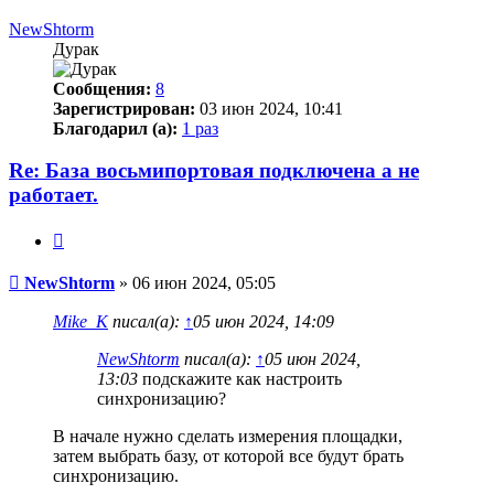
к
началу
NewShtorm
Дурак
Сообщения:
8
Зарегистрирован:
03 июн 2024, 10:41
Благодарил (а):
1 раз
Re: База восьмипортовая подключена а не
работает.
Цитата
Сообщение
NewShtorm
»
06 июн 2024, 05:05
Mike_K
писал(а):
↑
05 июн 2024, 14:09
NewShtorm
писал(а):
↑
05 июн 2024,
13:03
подскажите как настроить
синхронизацию?
В начале нужно сделать измерения площадки,
затем выбрать базу, от которой все будут брать
синхронизацию.