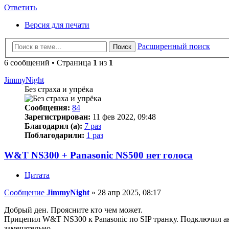
Ответить
Версия для печати
Расширенный поиск
Поиск
6 сообщений • Страница
1
из
1
JimmyNight
Без страха и упрёка
Сообщения:
84
Зарегистрирован:
11 фев 2022, 09:48
Благодарил (а):
7 раз
Поблагодарили:
1 раз
W&T NS300 + Panasonic NS500 нет голоса
Цитата
Сообщение
JimmyNight
»
28 апр 2025, 08:17
Добрый ден. Проясните кто чем может.
Прицепил W&T NS300 к Panasonic по SIP транку. Подключил ана
замечательно.