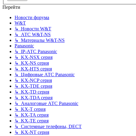
Перейти
Новости форума
W&T
↳ Новости W&T
↳ АТС W&T-NS
↳ Материалы W&T-NS
Panasonic
↳ IP-АТС Panasonic
↳ KX-NSX серия
↳ KX-NS серия
↳ KX-HTS серия
↳ Цифровые АТС Panasonic
↳ KX-NCP серия
↳ KX-TDE серия
↳ KX-TD серия
↳ KX-TDA серия
↳ Аналоговые АТС Panasonic
↳ KX-T серия
↳ KX-TA серия
↳ KX-TE серия
↳ Системные телефоны, DECT
↳ KX-NT серия