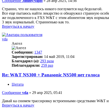
Сообщение
JimmyNight
»
28 апр 2025, 14:56
Странно, что не нашлось никого поглумится над бедолагой.
Все еще пытаюсь найти лекарство и обнаружил странную особен
же подключенного к FXS W&T с этим абонентом звук нормальный
3 звук нормальный. Странненько как то.
Вернуться к началу
vda
Ангел
Сообщения:
1347
Зарегистрирован:
14 май 2019, 11:04
Благодарил (а):
293 раза
Поблагодарили:
259 раз
Re: W&T NS300 + Panasonic NS500 нет голоса
Цитата
Сообщение
vda
»
29 апр 2025, 05:41
Давай ка снимем трассировку встроенными средствами W&T 
Вернуться к началу