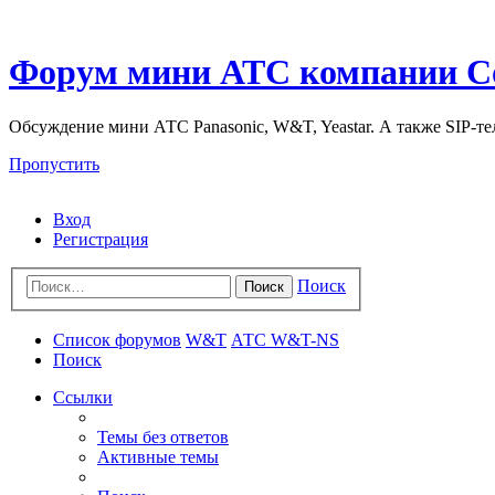
Форум мини АТС компании С
Обсуждение мини АТС Panasonic, W&T, Yeastar. А также SIP-т
Пропустить
Вход
Регистрация
Поиск
Поиск
Список форумов
W&T
АТС W&T-NS
Поиск
Ссылки
Темы без ответов
Активные темы