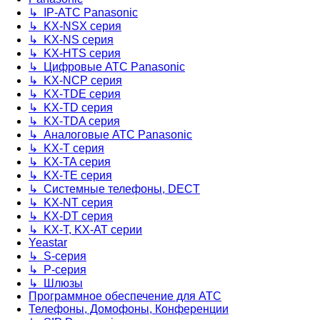
↳ IP-АТС Panasonic
↳ KX-NSX серия
↳ KX-NS серия
↳ KX-HTS серия
↳ Цифровые АТС Panasonic
↳ KX-NCP серия
↳ KX-TDE серия
↳ KX-TD серия
↳ KX-TDA серия
↳ Аналоговые АТС Panasonic
↳ KX-T серия
↳ KX-TA серия
↳ KX-TE серия
↳ Системные телефоны, DECT
↳ KX-NT серия
↳ KX-DT серия
↳ KX-T, KX-AT серии
Yeastar
↳ S-серия
↳ P-серия
↳ Шлюзы
Программное обеспечение для АТС
Телефоны, Домофоны, Конференции