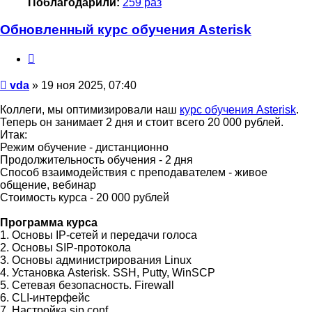
Поблагодарили:
259 раз
Обновленный курс обучения Asterisk
Цитата
Сообщение
vda
»
19 ноя 2025, 07:40
Коллеги, мы оптимизировали наш
курс обучения Asterisk
.
Теперь он занимает 2 дня и стоит всего 20 000 рублей.
Итак:
Режим обучение - дистанционно
Продолжительность обучения - 2 дня
Способ взаимодействия с преподавателем - живое
общение, вебинар
Стоимость курса - 20 000 рублей
Программа курса
1. Основы IP-сетей и передачи голоса
2. Основы SIP-протокола
3. Основы администрирования Linux
4. Установка Asterisk. SSH, Putty, WinSCP
5. Сетевая безопасность. Firewall
6. CLI-интерфейс
7. Настройка sip.conf