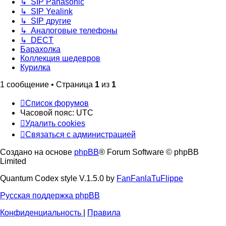
↳ SIP Panasonic
↳ SIP Yealink
↳ SIP другие
↳ Аналоговые телефоны
↳ DECT
Барахолка
Коллекция шедевров
Курилка
1 сообщение • Страница
1
из
1
Список форумов
Часовой пояс:
UTC
Удалить cookies
Связаться с администрацией
Создано на основе
phpBB
® Forum Software © phpBB
Limited
Quantum Codex style V.1.5.0 by
FanFanlaTuFlippe
Русская поддержка phpBB
Конфиденциальность
|
Правила